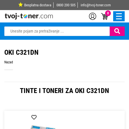
Besplatna dostava
0800 200 505
info@tvoj-toner.com
0
OKI C321DN
Nazad
TINTE I TONERI ZA OKI C321DN