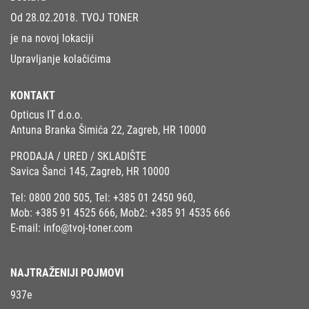
Od 28.02.2018. TVOJ TONER
je na novoj lokaciji
Upravljanje kolačićima
KONTAKT
Opticus IT d.o.o.
Antuna Branka Šimića 22, Zagreb, HR 10000
PRODAJA / URED / SKLADIŠTE
Savica Šanci 145, Zagreb, HR 10000
Tel:
0800 200 505
, Tel:
+385 01 2450 960
,
Mob:
+385 91 4525 666
, Mob2:
+385 91 4535 666
E-mail:
info@tvoj-toner.com
NAJTRAŽENIJI POJMOVI
937e