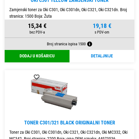
OKI C301 YELLOW ZAMJENSKI TONER
Zamjenski toner za Oki C301, Oki C301dn, Oki C321, Oki C321dn. Broj
stranica: 1500 Boja: Žuta
15,34 €
19,18 €
Broj stranica ispisa 1500
DODAJ U KOŠARICU
DETALJNIJE
TONER C301/321 BLACK ORIGINALNI TONER
Toner za Oki C301, Oki C301dn, Oki C321, Oki C321dn, Oki MC332, Oki
MC342. Broj stranica: 2200 Boja: crna OEM oznaka: 44973536