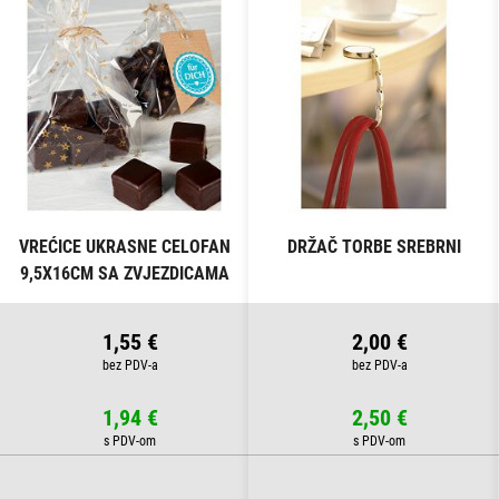
VREĆICE UKRASNE CELOFAN
DRŽAČ TORBE SREBRNI
9,5X16CM SA ZVJEZDICAMA
PK10 HEYDA 20-30892 50
PROZIRNE
1,55 €
2,00 €
1,94 €
2,50 €