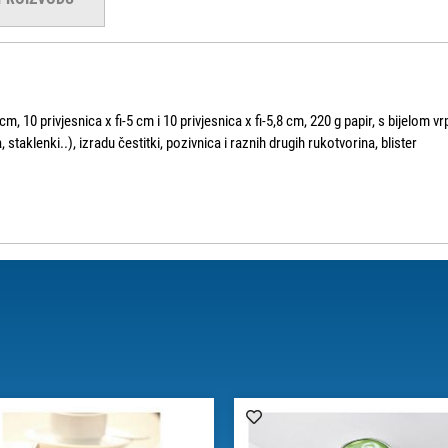
cm, 10 privjesnica x fi-5 cm i 10 privjesnica x fi-5,8 cm, 220 g papir, s bijelom 
 staklenki..), izradu čestitki, pozivnica i raznih drugih rukotvorina, blister