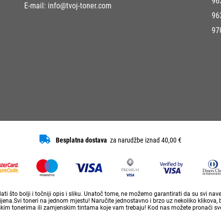
96
E-mail:
info@tvoj-toner.com
96
97
Besplatna dostava
za narudžbe iznad 40,00 €
ti što bolji i točniji opis i sliku. Unatoč tome, ne možemo garantirati da su svi na
ena.Svi toneri na jednom mjestu! Naručite jednostavno i brzo uz nekoliko klikova, 
skim tonerima ili zamjenskim tintama koje vam trebaju! Kod nas možete pronaći sve