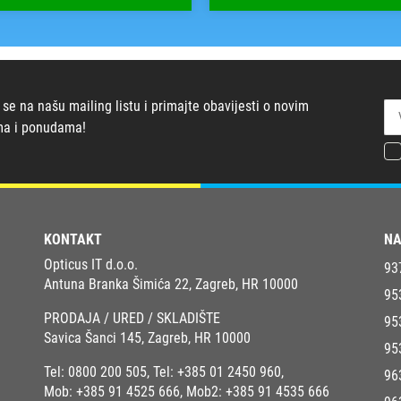
 se na našu mailing listu i primajte obavijesti o novim
ma i ponudama!
KONTAKT
NA
Opticus IT d.o.o.
93
Antuna Branka Šimića 22, Zagreb, HR 10000
95
PRODAJA / URED / SKLADIŠTE
95
Savica Šanci 145, Zagreb, HR 10000
95
Tel:
0800 200 505
, Tel:
+385 01 2450 960
,
96
Mob:
+385 91 4525 666
, Mob2:
+385 91 4535 666