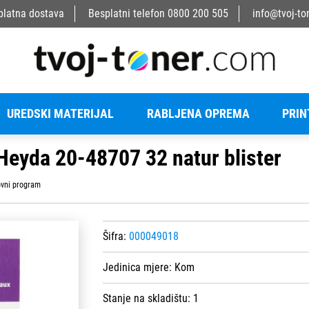
platna dostava
Besplatni telefon
0800 200 505
info@tvoj-to
UREDSKI MATERIJAL
RABLJENA OPREMA
PRIN
Heyda 20-48707 32 natur blister
vni program
Šifra:
000049018
Jedinica mjere:
Kom
Stanje na skladištu:
1