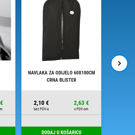
NAVLAKA ZA ODIJELO 60X100CM
PAPIR UKR
CRNA BLISTER
ITA
 €
2,10 €
2,63 €
2,97 €
DODAJ U KOŠARICU
DOD