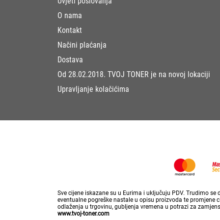
Uvjeti poslovanja
O nama
Kontakt
Načini plaćanja
Dostava
Od 28.02.2018. TVOJ TONER je na novoj lokaciji
Upravljanje kolačićima
Sve cijene iskazane su u Eurima i uključuju PDV. Trudimo se da
eventualne pogreške nastale u opisu proizvoda te promjene cij
odlaženja u trgovinu, gubljenja vremena u potrazi za zamjen
www.tvoj-toner.com