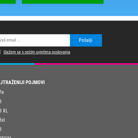
Pošalji
Slažem se s općim uvjetima poslovanja
JTRAŽENIJI POJMOVI
7e
3
3 XL
3xl
3