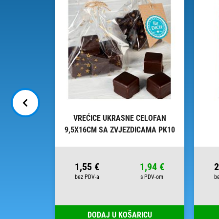
INE - DAL
VREĆICE UKRASNE CELOFAN
9,5X16CM SA ZVJEZDICAMA PK10
HEYDA 20-30892 50 PROZIRNE
10,45 €
1,55 €
1,94 €
2
RICU
DODAJ U KOŠARICU