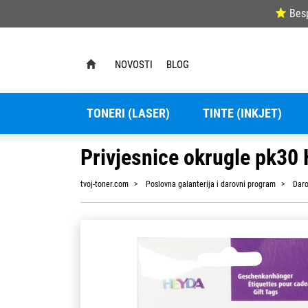
Bes
NOVOSTI
BLOG
TONERI (LASER)
TINTE (INKJET)
Privjesnice okrugle pk30 
tvoj-toner.com
Poslovna galanterija i darovni program
Daro