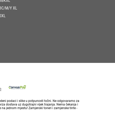
3BKXL
3C/M/Y XL
0XL
vedeni podaci i slike u potpunosti točni. Ne odgovaramo za
brza dostava uz dugotrajni vijek trajanja. Nema čekanja i
 na jednom mjestu! Zamjenski toneri i zamjenske tinte -