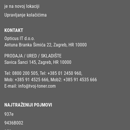
je na novoj lokaciji
Upravljanje kolačićima
KONTAKT
Opticus IT d.o.o.
Antuna Branka Šimića 22, Zagreb, HR 10000
PRODAJA / URED / SKLADIŠTE
Savica Šanci 145, Zagreb, HR 10000
Tel:
0800 200 505
, Tel:
+385 01 2450 960
,
Mob:
+385 91 4525 666
, Mob2:
+385 91 4535 666
E-mail:
info@tvoj-toner.com
NAJTRAŽENIJI POJMOVI
937e
9436B002