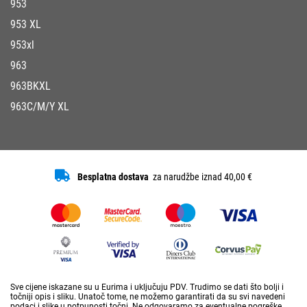
953
953 XL
953xl
963
963BKXL
963C/M/Y XL
Besplatna dostava
za narudžbe iznad 40,00 €
Sve cijene iskazane su u Eurima i uključuju PDV. Trudimo se dati što bolji i
točniji opis i sliku. Unatoč tome, ne možemo garantirati da su svi navedeni
podaci i slike u potpunosti točni. Ne odgovaramo za eventualne pogreške