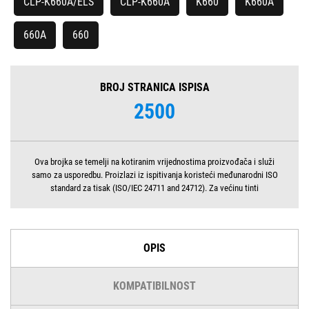
CLP-K660A/ELS
CLP-K660A
K660
K660A
660A
660
BROJ STRANICA ISPISA
2500
Ova brojka se temelji na kotiranim vrijednostima proizvođača i služi
samo za usporedbu. Proizlazi iz ispitivanja koristeći međunarodni ISO
standard za tisak (ISO/IEC 24711 and 24712). Za većinu tinti
OPIS
KOMPATIBILNOST