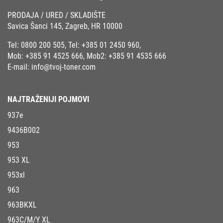
PRODAJA / URED / SKLADIŠTE
Savica Šanci 145, Zagreb, HR 10000
Tel:
0800 200 505
, Tel:
+385 01 2450 960
,
Mob:
+385 91 4525 666
, Mob2:
+385 91 4535 666
E-mail:
info@tvoj-toner.com
NAJTRAŽENIJI POJMOVI
937e
9436B002
953
953 XL
953xl
963
963BKXL
963C/M/Y XL