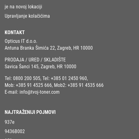
je na novoj lokaciji
Upravljanje kolačićima
KONTAKT
Opticus IT d.o.o.
Antuna Branka Šimića 22, Zagreb, HR 10000
PRODAJA / URED / SKLADIŠTE
Savica Šanci 145, Zagreb, HR 10000
Tel:
0800 200 505
, Tel:
+385 01 2450 960
,
Mob:
+385 91 4525 666
, Mob2:
+385 91 4535 666
E-mail:
info@tvoj-toner.com
NAJTRAŽENIJI POJMOVI
937e
9436B002