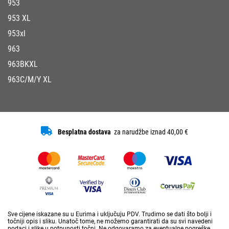
953
953 XL
953xl
963
963BKXL
963C/M/Y XL
Besplatna dostava
za narudžbe iznad 40,00 €
Sve cijene iskazane su u Eurima i uključuju PDV. Trudimo se dati što bolji i
točniji opis i sliku. Unatoč tome, ne možemo garantirati da su svi navedeni
podaci i slike u potpunosti točni. Ne odgovaramo za eventualne pogreške