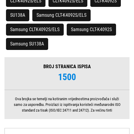
CLT-K4092S/ELS
CLTK4092S/ELS
CLT-K4092S
SU138A
Samsung CLT-K4092S/ELS
Samsung CLTK4092S/ELS
Samsung CLT-K4092S
Samsung SU138A
BROJ STRANICA ISPISA
1500
Ova brojka se temelji na kotiranim vrijednostima proizvođača i služi
samo za usporedbu. Proizlazi iz ispitivanja koristeći međunarodni ISO
standard za tisak (ISO/IEC 24711 and 24712). Za većinu tinti