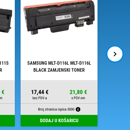
111S
SAMSUNG MLT-D116L MLT-D116L
SAMSUNG M
R
BLACK ZAMJENSKI TONER
BLACK
 €
17,44 €
21,80 €
18,05 
Broj stranica ispisa 3000
Broj s
DODAJ U KOŠARICU
DOD