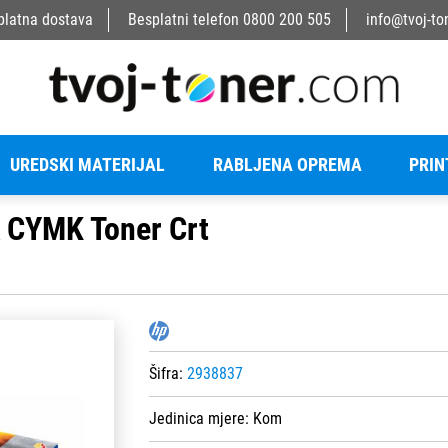
platna dostava
Besplatni telefon
0800 200 505
info@tvoj-to
UREDSKI MATERIJAL
RABLJENA OPREMA
PRIN
 CYMK Toner Crt
Šifra:
2938837
Jedinica mjere:
Kom