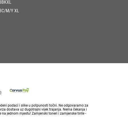
3BKXL
3C/M/Y XL
vedeni podaci i slike u potpunosti točni. Ne odgovaramo za
brza dostava uz dugotrajni vijek trajanja. Nema čekanja i
 na jednom mjestu! Zamjenski toneri i zamjenske tinte -