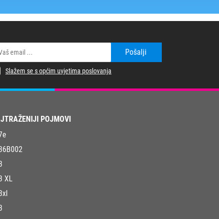
Pošalji
Slažem se s općim uvjetima poslovanja
JTRAŽENIJI POJMOVI
7e
36B002
3
3 XL
3xl
3