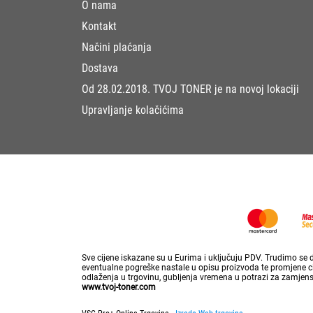
O nama
Kontakt
Načini plaćanja
Dostava
Od 28.02.2018. TVOJ TONER je na novoj lokaciji
Upravljanje kolačićima
Sve cijene iskazane su u Eurima i uključuju PDV. Trudimo se da
eventualne pogreške nastale u opisu proizvoda te promjene cij
odlaženja u trgovinu, gubljenja vremena u potrazi za zamjen
www.tvoj-toner.com