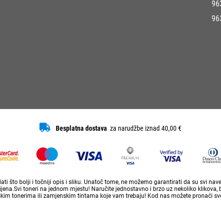
96
96
Besplatna dostava
za narudžbe iznad 40,00 €
ti što bolji i točniji opis i sliku. Unatoč tome, ne možemo garantirati da su svi na
ena.Svi toneri na jednom mjestu! Naručite jednostavno i brzo uz nekoliko klikova, 
skim tonerima ili zamjenskim tintama koje vam trebaju! Kod nas možete pronaći sve