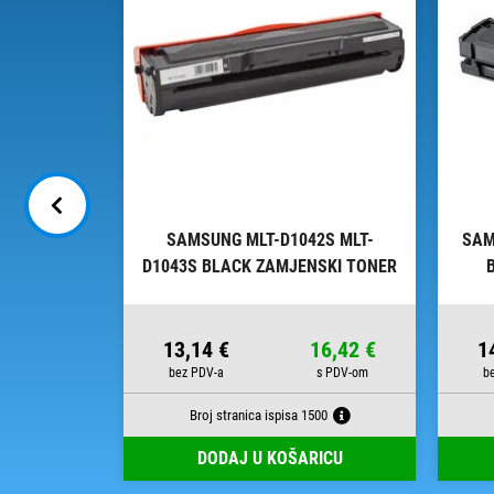
MLT-D111L
SAMSUNG MLT-D1042S MLT-
SAM
 TONER
D1043S BLACK ZAMJENSKI TONER
26,51 €
13,14 €
16,42 €
1
800
Broj stranica ispisa 1500
RICU
DODAJ U KOŠARICU