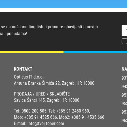
 se na našu mailing listu i primajte obavijesti o novim
ma i ponudama!
KONTAKT
NA
Opticus IT d.o.o.
93
Antuna Branka Šimića 22, Zagreb, HR 10000
94
PRODAJA / URED / SKLADIŠTE
95
Savica Šanci 145, Zagreb, HR 10000
95
Tel:
0800 200 505
, Tel:
+385 01 2450 960
,
95
Mob:
+385 91 4525 666
, Mob2:
+385 91 4535 666
96
E-mail:
info@tvoj-toner.com