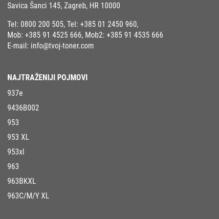
Savica Šanci 145, Zagreb, HR 10000
Tel:
0800 200 505
, Tel:
+385 01 2450 960
,
Mob:
+385 91 4525 666
, Mob2:
+385 91 4535 666
E-mail:
info@tvoj-toner.com
NAJTRAŽENIJI POJMOVI
937e
9436B002
953
953 XL
953xl
963
963BKXL
963C/M/Y XL