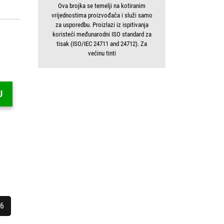
Ova brojka se temelji na kotiranim
vrijednostima proizvođača i služi samo
za usporedbu. Proizlazi iz ispitivanja
koristeći međunarodni ISO standard za
tisak (ISO/IEC 24711 and 24712). Za
većinu tinti
U
06