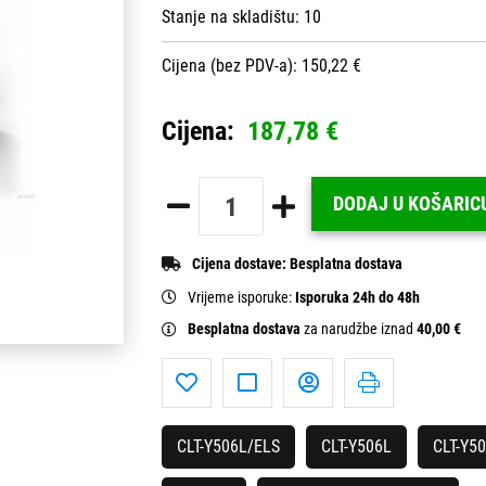
Stanje na skladištu:
10
Cijena (bez PDV-a): 150,22 €
Cijena:
187,78 €
DODAJ U KOŠARIC
Cijena dostave:
Besplatna dostava
Vrijeme isporuke:
Isporuka 24h do 48h
Besplatna dostava
za narudžbe iznad
40,00 €
CLT-Y506L/ELS
CLT-Y506L
CLT-Y5