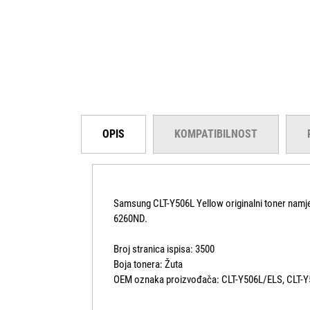
OPIS
KOMPATIBILNOST
Samsung CLT-Y506L Yellow originalni toner n
6260ND.
Broj stranica ispisa: 3500
Boja tonera: Žuta
OEM oznaka proizvođača: CLT-Y506L/ELS, CLT-Y