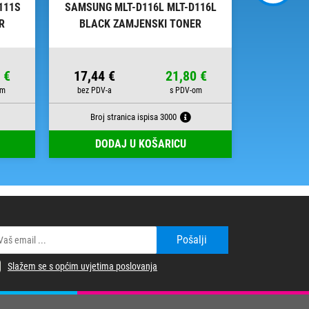
111S
SAMSUNG MLT-D116L MLT-D116L
SAMSUNG M
R
BLACK ZAMJENSKI TONER
BLACK
 €
17,44 €
21,80 €
18,05 
Broj stranica ispisa 3000
Broj s
DODAJ U KOŠARICU
DOD
Pošalji
Slažem se s općim uvjetima poslovanja