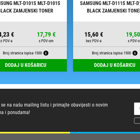
SUNG MLT-D101S MLT-D101S
SAMSUNG MLT-D111S MLT-D
BLACK ZAMJENSKI TONER
BLACK ZAMJENSKI TONE
4,23 €
17,79 €
15,60 €
19,50
Broj stranica ispisa 1500
Broj stranica ispisa 1500
DODAJ U KOŠARICU
DODAJ U KOŠARICU
 se na našu mailing listu i primajte obavijesti o novim
ma i ponudama!