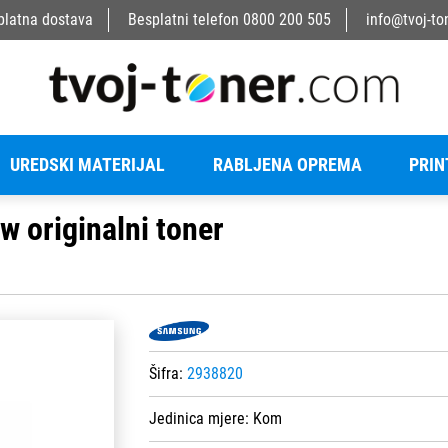
platna dostava
Besplatni telefon
0800 200 505
info@tvoj-to
UREDSKI MATERIJAL
RABLJENA OPREMA
PRIN
 originalni toner
Šifra:
2938820
Jedinica mjere:
Kom