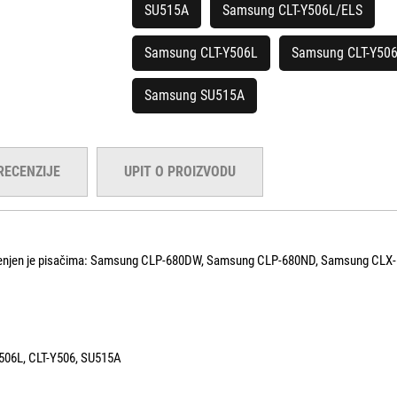
SU515A
Samsung CLT-Y506L/ELS
Samsung CLT-Y506L
Samsung CLT-Y50
Samsung SU515A
RECENZIJE
UPIT O PROIZVODU
amjenjen je pisačima: Samsung CLP-680DW, Samsung CLP-680ND, Samsung CL
506L, CLT-Y506, SU515A