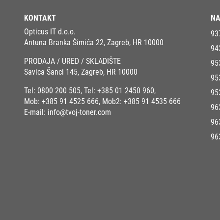
KONTAKT
NA
Opticus IT d.o.o.
93
Antuna Branka Šimića 22, Zagreb, HR 10000
94
PRODAJA / URED / SKLADIŠTE
95
Savica Šanci 145, Zagreb, HR 10000
95
Tel:
0800 200 505
, Tel:
+385 01 2450 960
,
95
Mob:
+385 91 4525 666
, Mob2:
+385 91 4535 666
96
E-mail:
info@tvoj-toner.com
96
96