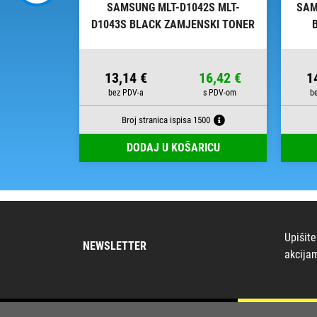
MLT-D111L
SAMSUNG MLT-D1042S MLT-
SAM
 TONER
D1043S BLACK ZAMJENSKI TONER
26,51 €
13,14 €
16,42 €
1
800
Broj stranica ispisa 1500
RICU
DODAJ U KOŠARICU
Upišite
NEWSLETTER
akcija