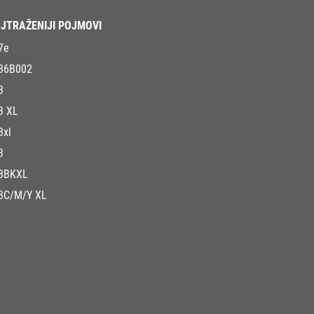
JTRAŽENIJI POJMOVI
7e
36B002
3
3 XL
3xl
3
3BKXL
3C/M/Y XL