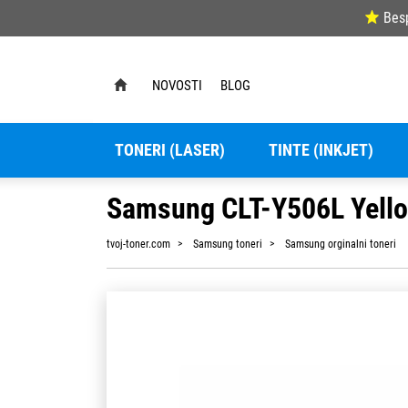
Bes
NOVOSTI
BLOG
TONERI (LASER)
TINTE (INKJET)
Samsung CLT-Y506L Yellow
tvoj-toner.com
Samsung toneri
Samsung orginalni toneri