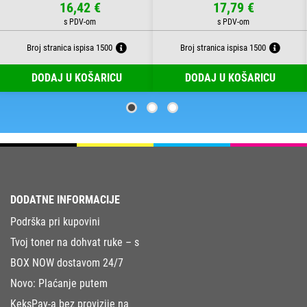
16,42 €
17,79 €
Broj stranica ispisa 1500
Broj stranica ispisa 1500
DODAJ U KOŠARICU
DODAJ U KOŠARICU
DODATNE INFORMACIJE
Podrška pri kupovini
Tvoj toner na dohvat ruke – s
BOX NOW dostavom 24/7
Novo: Plaćanje putem
KeksPay-a bez provizije na