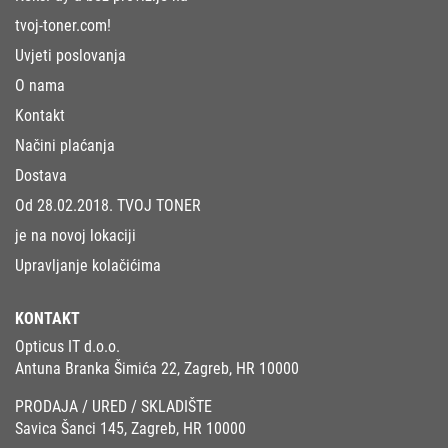
tvoj-toner.com!
Uvjeti poslovanja
O nama
Kontakt
Načini plaćanja
Dostava
Od 28.02.2018. TVOJ TONER
je na novoj lokaciji
Upravljanje kolačićima
KONTAKT
Opticus IT d.o.o.
Antuna Branka Šimića 22, Zagreb, HR 10000
PRODAJA / URED / SKLADIŠTE
Savica Šanci 145, Zagreb, HR 10000