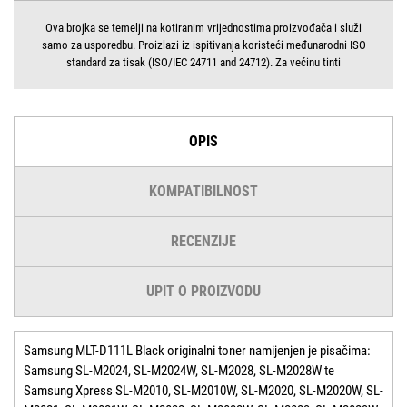
Ova brojka se temelji na kotiranim vrijednostima proizvođača i služi
samo za usporedbu. Proizlazi iz ispitivanja koristeći međunarodni ISO
standard za tisak (ISO/IEC 24711 and 24712). Za većinu tinti
OPIS
KOMPATIBILNOST
RECENZIJE
UPIT O PROIZVODU
Samsung MLT-D111L Black originalni toner namijenjen je pisačima:
Samsung SL-M2024, SL-M2024W, SL-M2028, SL-M2028W te
Samsung Xpress SL-M2010, SL-M2010W, SL-M2020, SL-M2020W, SL-