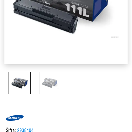
Šifra:
2938404