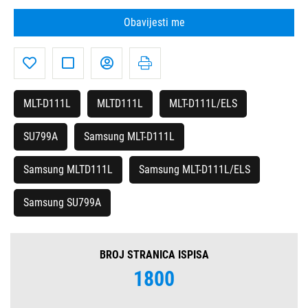
Obavijesti me
MLT-D111L
MLTD111L
MLT-D111L/ELS
SU799A
Samsung MLT-D111L
Samsung MLTD111L
Samsung MLT-D111L/ELS
Samsung SU799A
BROJ STRANICA ISPISA
1800