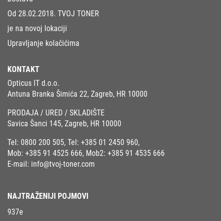
Od 28.02.2018. TVOJ TONER
je na novoj lokaciji
Upravljanje kolačićima
KONTAKT
Opticus IT d.o.o.
Antuna Branka Šimića 22, Zagreb, HR 10000
PRODAJA / URED / SKLADIŠTE
Savica Šanci 145, Zagreb, HR 10000
Tel:
0800 200 505
, Tel:
+385 01 2450 960
,
Mob:
+385 91 4525 666
, Mob2:
+385 91 4535 666
E-mail:
info@tvoj-toner.com
NAJTRAŽENIJI POJMOVI
937e