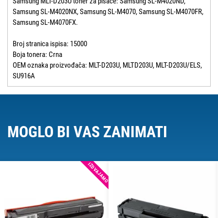
Samsung MLT-D203U toner za pisače: Samsung SL-M4020ND,
Samsung SL-M4020NX, Samsung SL-M4070, Samsung SL-M4070FR,
Samsung SL-M4070FX.
Broj stranica ispisa: 15000
Boja tonera: Crna
OEM oznaka proizvođača: MLT-D203U, MLTD203U, MLT-D203U/ELS,
SU916A
MOGLO BI VAS ZANIMATI
IZDVAJAMO