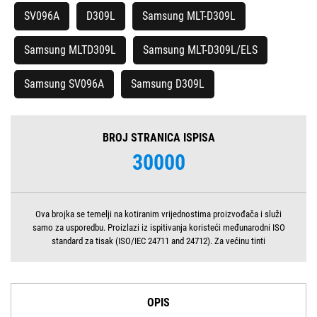
SV096A
D309L
Samsung MLT-D309L
Samsung MLTD309L
Samsung MLT-D309L/ELS
Samsung SV096A
Samsung D309L
BROJ STRANICA ISPISA
30000
Ova brojka se temelji na kotiranim vrijednostima proizvođača i služi
samo za usporedbu. Proizlazi iz ispitivanja koristeći međunarodni ISO
standard za tisak (ISO/IEC 24711 and 24712). Za većinu tinti
OPIS