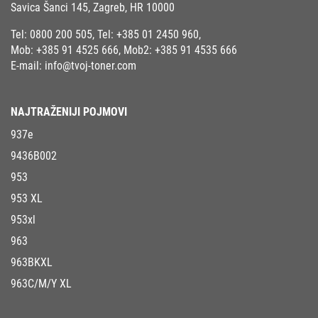
Savica Šanci 145, Zagreb, HR 10000
Tel:
0800 200 505
, Tel:
+385 01 2450 960
,
Mob:
+385 91 4525 666
, Mob2:
+385 91 4535 666
E-mail:
info@tvoj-toner.com
NAJTRAŽENIJI POJMOVI
937e
9436B002
953
953 XL
953xl
963
963BKXL
963C/M/Y XL