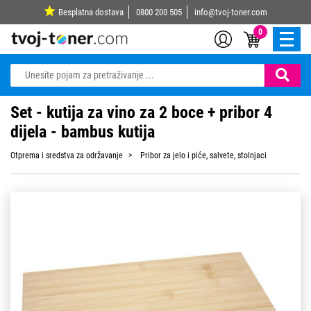
Besplatna dostava
0800 200 505
info@tvoj-toner.com
0
Set - kutija za vino za 2 boce + pribor 4
dijela - bambus kutija
Otprema i sredstva za održavanje
Pribor za jelo i piće, salvete, stolnjaci