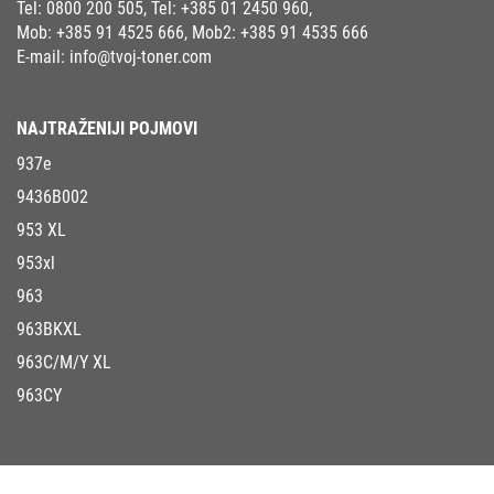
Tel:
0800 200 505
, Tel:
+385 01 2450 960
,
Mob:
+385 91 4525 666
, Mob2:
+385 91 4535 666
E-mail:
info@tvoj-toner.com
NAJTRAŽENIJI POJMOVI
937e
9436B002
953 XL
953xl
963
963BKXL
963C/M/Y XL
963CY