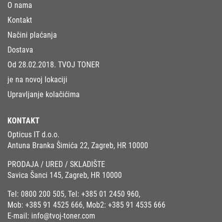
O nama
Kontakt
Načini plaćanja
Dostava
Od 28.02.2018. TVOJ TONER
je na novoj lokaciji
Upravljanje kolačićima
KONTAKT
Opticus IT d.o.o.
Antuna Branka Šimića 22, Zagreb, HR 10000
PRODAJA / URED / SKLADIŠTE
Savica Šanci 145, Zagreb, HR 10000
Tel:
0800 200 505
, Tel:
+385 01 2450 960
,
Mob:
+385 91 4525 666
, Mob2:
+385 91 4535 666
E-mail:
info@tvoj-toner.com