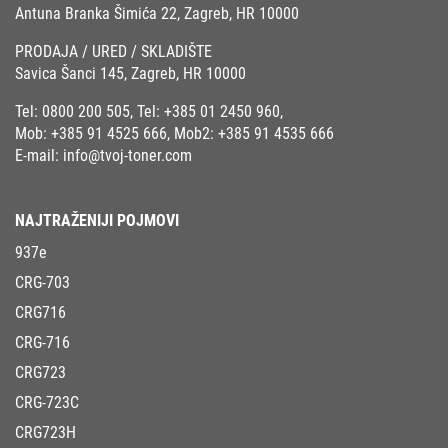
Antuna Branka Šimića 22, Zagreb, HR 10000
PRODAJA / URED / SKLADIŠTE
Savica Šanci 145, Zagreb, HR 10000
Tel:
0800 200 505
, Tel:
+385 01 2450 960
,
Mob:
+385 91 4525 666
, Mob2:
+385 91 4535 666
E-mail:
info@tvoj-toner.com
NAJTRAŽENIJI POJMOVI
937e
CRG-703
CRG716
CRG-716
CRG723
CRG-723C
CRG723H