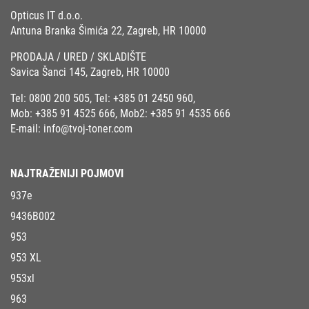
Opticus IT d.o.o.
Antuna Branka Šimića 22, Zagreb, HR 10000
PRODAJA / URED / SKLADIŠTE
Savica Šanci 145, Zagreb, HR 10000
Tel:
0800 200 505
, Tel:
+385 01 2450 960
,
Mob:
+385 91 4525 666
, Mob2:
+385 91 4535 666
E-mail:
info@tvoj-toner.com
NAJTRAŽENIJI POJMOVI
937e
9436B002
953
953 XL
953xl
963