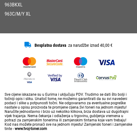
963BKXL
963C/M/Y XL
Besplatna dostava
za narudžbe iznad 40,00 €
Sve cijene iskazane su u Eurima i uključuju PDV. Trudimo se dati što bolji i
točniji opis i sliku. Unatoč tome, ne možemo garantirati da su svi navedeni
podaci i slike u potpunosti točni. Ne odgovaramo za eventualne pogreške
nastale u opisu proizvoda te promjene cijena.Svi toneri na jednom mjestu!
Naručite jednostavno i brzo uz nekoliko klikova, brza dostava uz dugotrajni
vijek trajanja. Nema čekanja i odlaženja u trgovinu, gubljenja vremena u
potrazi za zamjenskim tonerima ili zamjenskim tintama koje vam trebaju!
Kod nas možete pronaći sve na jednom mjestu! Zamjenski toneri i zamjenske
tinte -
www.tvoj-toner.com