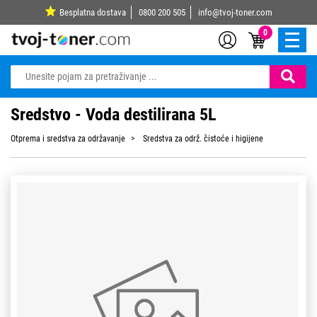
Besplatna dostava
0800 200 505
info@tvoj-toner.com
0
Sredstvo - Voda destilirana 5L
Otprema i sredstva za održavanje
Sredstva za održ. čistoće i higijene