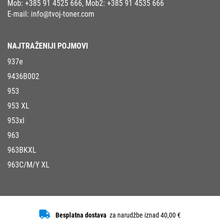
Mob:
+385 91 4525 666
, Mob2:
+385 91 4535 666
E-mail:
info@tvoj-toner.com
NAJTRAŽENIJI POJMOVI
937e
9436B002
953
953 XL
953xl
963
963BKXL
963C/M/Y XL
Besplatna dostava
za narudžbe iznad 40,00 €