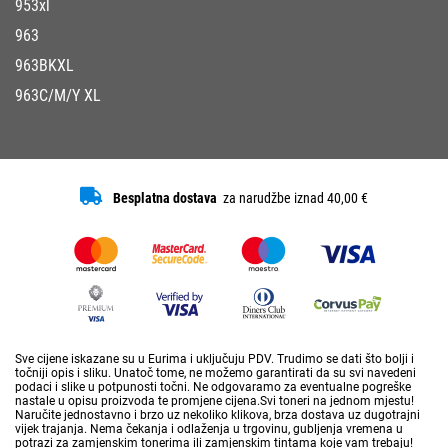
953xl
963
963BKXL
963C/M/Y XL
Besplatna dostava
za narudžbe iznad 40,00 €
Sve cijene iskazane su u Eurima i uključuju PDV. Trudimo se dati što bolji i
točniji opis i sliku. Unatoč tome, ne možemo garantirati da su svi navedeni
podaci i slike u potpunosti točni. Ne odgovaramo za eventualne pogreške
nastale u opisu proizvoda te promjene cijena.Svi toneri na jednom mjestu!
Naručite jednostavno i brzo uz nekoliko klikova, brza dostava uz dugotrajni
vijek trajanja. Nema čekanja i odlaženja u trgovinu, gubljenja vremena u
potrazi za zamjenskim tonerima ili zamjenskim tintama koje vam trebaju!