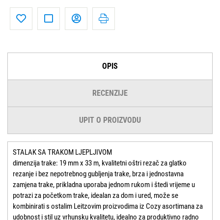
OPIS
RECENZIJE
UPIT O PROIZVODU
STALAK SA TRAKOM LJEPLJIVOM
dimenzija trake: 19 mm x 33 m, kvalitetni oštri rezač za glatko
rezanje i bez nepotrebnog gubljenja trake, brza i jednostavna
zamjena trake, prikladna uporaba jednom rukom i štedi vrijeme u
potrazi za početkom trake, idealan za dom i ured, može se
kombinirati s ostalim Leitzovim proizvodima iz Cozy asortimana za
udobnost i stil uz vrhunsku kvalitetu, idealno za produktivno radno