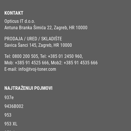
KONTAKT
Opticus IT d.o.o.
Antuna Branka Šimića 22, Zagreb, HR 10000
PRODAJA / URED / SKLADIŠTE
Savica Šanci 145, Zagreb, HR 10000
Tel:
0800 200 505
, Tel:
+385 01 2450 960
,
Mob:
+385 91 4525 666
, Mob2:
+385 91 4535 666
E-mail:
info@tvoj-toner.com
NAJTRAŽENIJI POJMOVI
937e
9436B002
953
953 XL