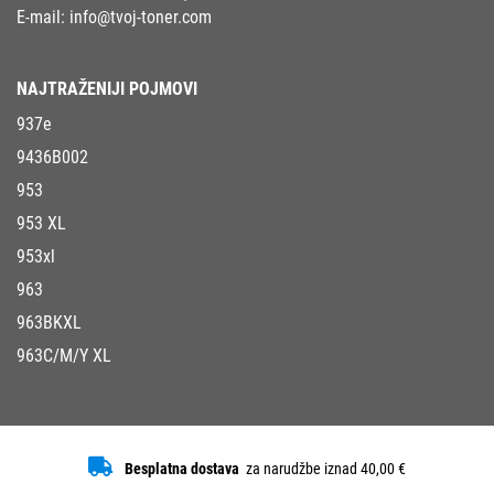
E-mail:
info@tvoj-toner.com
NAJTRAŽENIJI POJMOVI
937e
9436B002
953
953 XL
953xl
963
963BKXL
963C/M/Y XL
Besplatna dostava
za narudžbe iznad 40,00 €