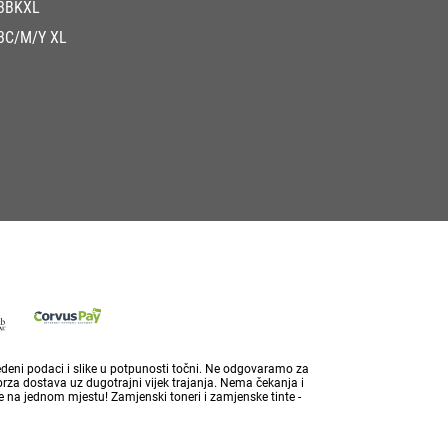
3BKXL
3C/M/Y XL
vedeni podaci i slike u potpunosti točni. Ne odgovaramo za
brza dostava uz dugotrajni vijek trajanja. Nema čekanja i
 na jednom mjestu! Zamjenski toneri i zamjenske tinte -