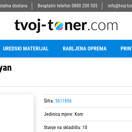
platna dostava
Besplatni telefon
0800 200 505
info@tvoj-to
UREDSKI MATERIJAL
RABLJENA OPREMA
PRIN
yan
Šifra:
3611856
Jedinica mjere:
Kom
Stanje na skladištu:
10