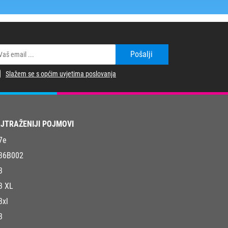
Pošalji
Slažem se s općim uvjetima poslovanja
JTRAŽENIJI POJMOVI
7e
36B002
3
3 XL
3xl
3