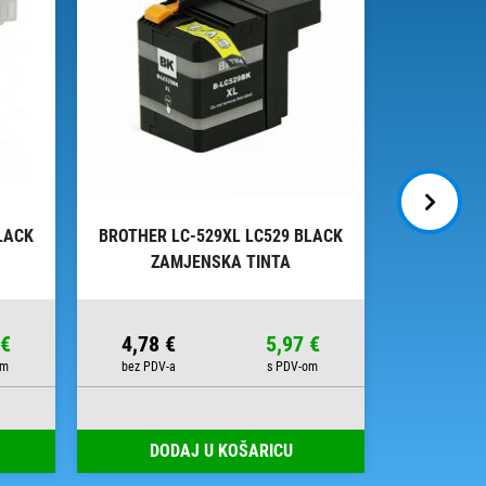
LACK
BROTHER LC-529XL LC529 BLACK
BROTHER 
ZAMJENSKA TINTA
OR
 €
4,78 €
5,97 €
8,50 €
DODAJ U KOŠARICU
DOD