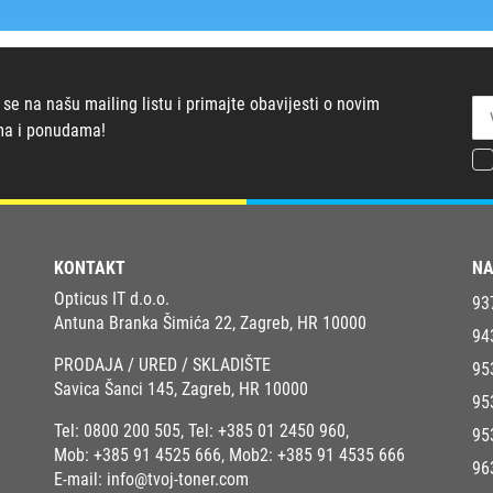
 se na našu mailing listu i primajte obavijesti o novim
ma i ponudama!
KONTAKT
NA
Opticus IT d.o.o.
93
Antuna Branka Šimića 22, Zagreb, HR 10000
94
PRODAJA / URED / SKLADIŠTE
95
Savica Šanci 145, Zagreb, HR 10000
95
Tel:
0800 200 505
, Tel:
+385 01 2450 960
,
95
Mob:
+385 91 4525 666
, Mob2:
+385 91 4535 666
96
E-mail:
info@tvoj-toner.com