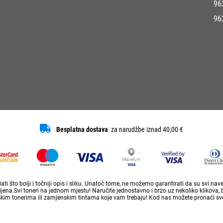
96
96
Besplatna dostava
za narudžbe iznad 40,00 €
ti što bolji i točniji opis i sliku. Unatoč tome, ne možemo garantirati da su svi na
ena.Svi toneri na jednom mjestu! Naručite jednostavno i brzo uz nekoliko klikova, 
skim tonerima ili zamjenskim tintama koje vam trebaju! Kod nas možete pronaći sve