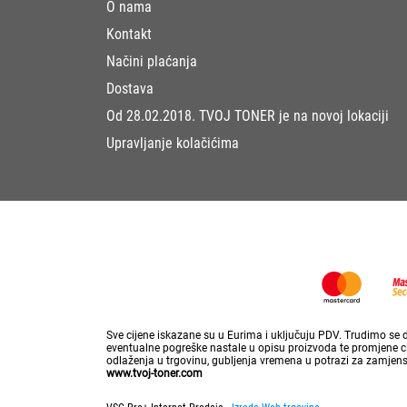
O nama
Kontakt
Načini plaćanja
Dostava
Od 28.02.2018. TVOJ TONER je na novoj lokaciji
Upravljanje kolačićima
Sve cijene iskazane su u Eurima i uključuju PDV. Trudimo se da
eventualne pogreške nastale u opisu proizvoda te promjene cij
odlaženja u trgovinu, gubljenja vremena u potrazi za zamjen
www.tvoj-toner.com