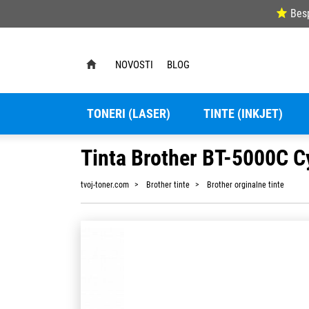
Bes
NOVOSTI
BLOG
TONERI (LASER)
TINTE (INKJET)
Tinta Brother BT-5000C C
tvoj-toner.com
Brother tinte
Brother orginalne tinte