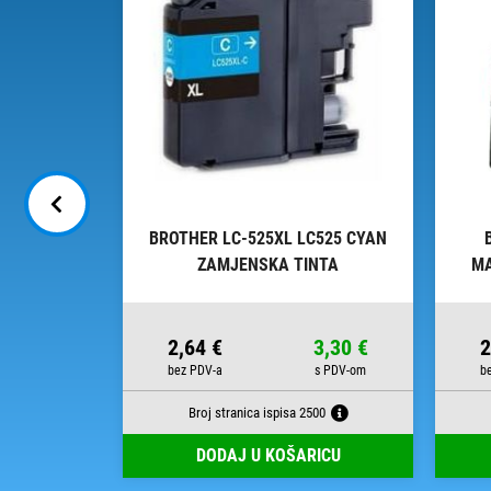
 LC3619XL
BROTHER LC-525XL LC525 CYAN
 TINTA
ZAMJENSKA TINTA
MA
29,17 €
2,64 €
3,30 €
2
Broj stranica ispisa 2500
RICU
DODAJ U KOŠARICU