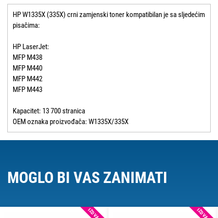
HP W1335X (335X) crni zamjenski toner kompatibilan je sa sljedećim
pisačima:
HP LaserJet:
MFP M438
MFP M440
MFP M442
MFP M443
Kapacitet: 13 700 stranica
OEM oznaka proizvođača: W1335X/335X
MOGLO BI VAS ZANIMATI