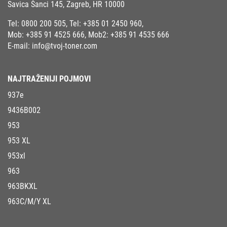
Savica Šanci 145, Zagreb, HR 10000
Tel:
0800 200 505
, Tel:
+385 01 2450 960
,
Mob:
+385 91 4525 666
, Mob2:
+385 91 4535 666
E-mail:
info@tvoj-toner.com
NAJTRAŽENIJI POJMOVI
937e
9436B002
953
953 XL
953xl
963
963BKXL
963C/M/Y XL