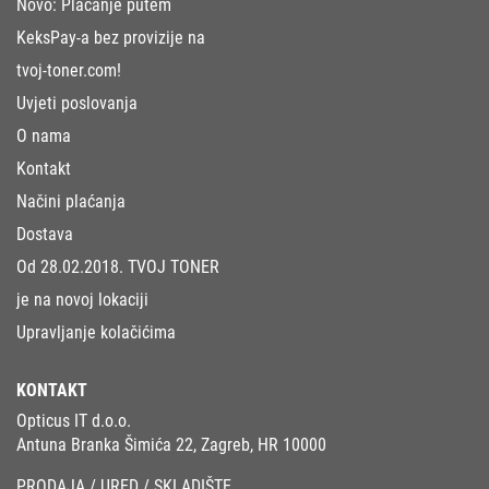
Novo: Plaćanje putem
KeksPay-a bez provizije na
tvoj-toner.com!
Uvjeti poslovanja
O nama
Kontakt
Načini plaćanja
Dostava
Od 28.02.2018. TVOJ TONER
je na novoj lokaciji
Upravljanje kolačićima
KONTAKT
Opticus IT d.o.o.
Antuna Branka Šimića 22, Zagreb, HR 10000
PRODAJA / URED / SKLADIŠTE