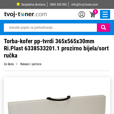
Besplatna dostava
0800 200 505
info@tvoj-toner.com
0
Torba-kofer pp-tvrdi 365x565x30mm
Ri.Plast 6338533201.1 prozirno bijela/sort
ručka
Za školu
Ruksaci i pernice