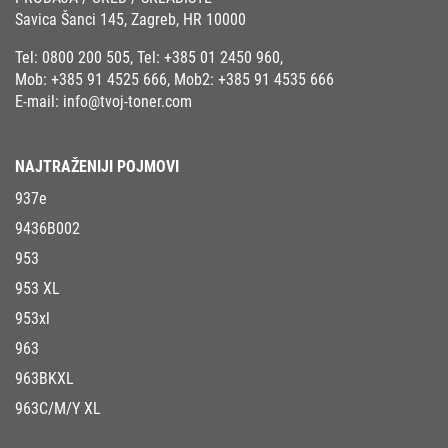
Savica Šanci 145, Zagreb, HR 10000
Tel:
0800 200 505
, Tel:
+385 01 2450 960
,
Mob:
+385 91 4525 666
, Mob2:
+385 91 4535 666
E-mail:
info@tvoj-toner.com
NAJTRAŽENIJI POJMOVI
937e
9436B002
953
953 XL
953xl
963
963BKXL
963C/M/Y XL