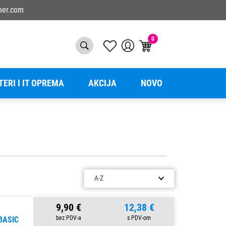
ner.com
0
TERI I IT OPREMA
AKCIJA
NOVO
9,90 €
12,38 €
BASIC