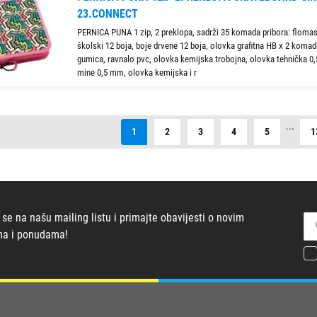
23.CONNECT
PERNICA PUNA 1 zip, 2 preklopa, sadrži 35 komada pribora: flomas
školski 12 boja, boje drvene 12 boja, olovka grafitna HB x 2 komada,
gumica, ravnalo pvc, olovka kemijska trobojna, olovka tehnička 0
mine 0,5 mm, olovka kemijska i r
...
1
2
3
4
5
1
 se na našu mailing listu i primajte obavijesti o novim
ma i ponudama!