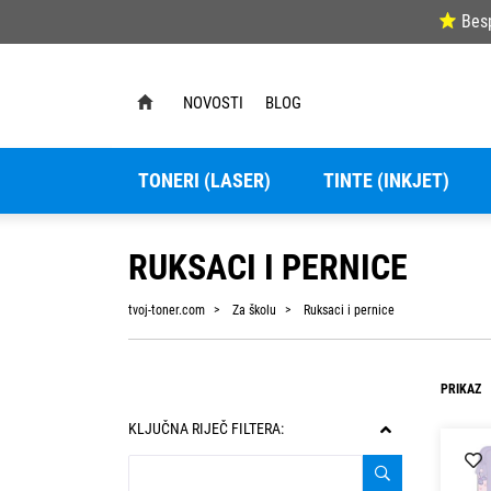
Bes
NOVOSTI
BLOG
TONERI (LASER)
TINTE (INKJET)
RUKSACI I PERNICE
tvoj-toner.com
Za školu
Ruksaci i pernice
PRIKAZ
KLJUČNA RIJEČ FILTERA: