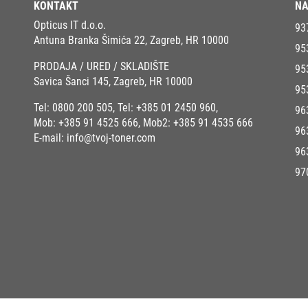
KONTAKT
NA
Opticus IT d.o.o.
93
Antuna Branka Šimića 22, Zagreb, HR 10000
95
PRODAJA / URED / SKLADIŠTE
95
Savica Šanci 145, Zagreb, HR 10000
95
Tel:
0800 200 505
, Tel:
+385 01 2450 960
,
96
Mob:
+385 91 4525 666
, Mob2:
+385 91 4535 666
96
E-mail:
info@tvoj-toner.com
96
97