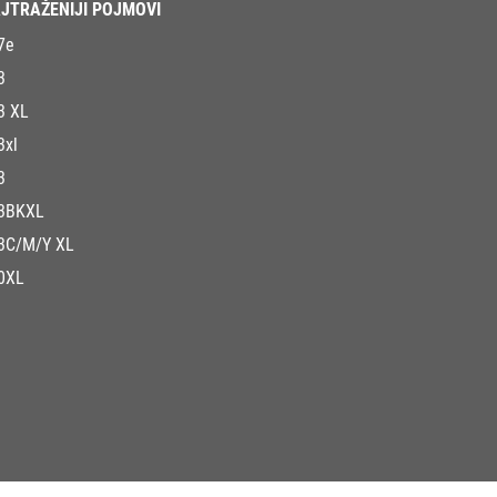
JTRAŽENIJI POJMOVI
7e
3
3 XL
3xl
3
3BKXL
3C/M/Y XL
0XL