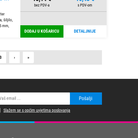
ter
 šiljilo,
,5 mm,
DODAJ U KOŠARICU
DETALJNIJE
Next
Last
3
›
»
Pošalji
Slažem se s općim uvjetima poslovanja