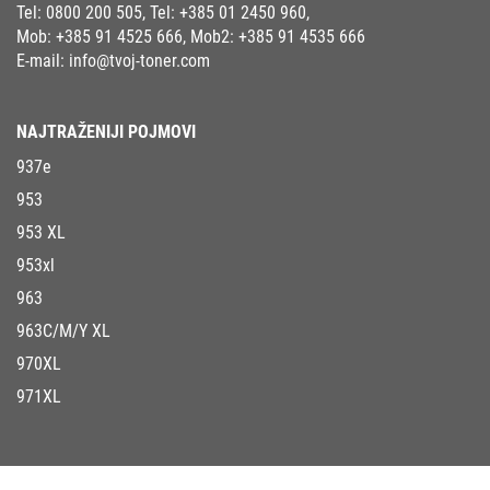
Tel:
0800 200 505
, Tel:
+385 01 2450 960
,
Mob:
+385 91 4525 666
, Mob2:
+385 91 4535 666
E-mail:
info@tvoj-toner.com
NAJTRAŽENIJI POJMOVI
937e
953
953 XL
953xl
963
963C/M/Y XL
970XL
971XL