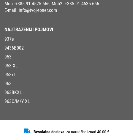
Mob:
+385 91 4525 666
, Mob2:
+385 91 4535 666
E-mail:
info@tvoj-toner.com
NAJTRAŽENIJI POJMOVI
937e
9436B002
953
953 XL
953xl
963
963BKXL
963C/M/Y XL
Besplatna dostava
za narudžbe iznad 40,00 €