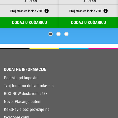
Broj stranica ispisa 2500
Broj stranica ispisa 2500
DODAJ U KOŠARICU
DODAJ U KOŠARICU
DODATNE INFORMACIJE
Podrška pri kupovini
Tvoj toner na dohvat ruke – s
BOX NOW dostavom 24/7
Novo: Plaćanje putem
KeksPay-a bez provizije na
tvoj-toner.com!