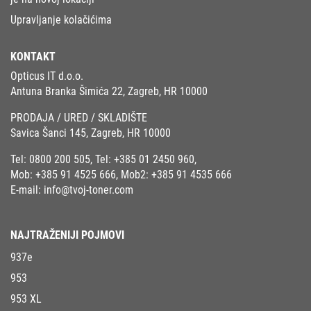
Upravljanje kolačićima
KONTAKT
Opticus IT d.o.o.
Antuna Branka Šimića 22, Zagreb, HR 10000
PRODAJA / URED / SKLADIŠTE
Savica Šanci 145, Zagreb, HR 10000
Tel:
0800 200 505
, Tel:
+385 01 2450 960
,
Mob:
+385 91 4525 666
, Mob2:
+385 91 4535 666
E-mail:
info@tvoj-toner.com
NAJTRAŽENIJI POJMOVI
937e
953
953 XL