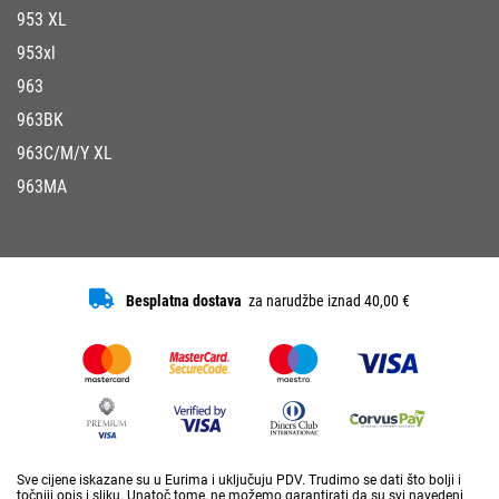
953 XL
953xl
963
963BK
963C/M/Y XL
963MA
Besplatna dostava
za narudžbe iznad 40,00 €
Sve cijene iskazane su u Eurima i uključuju PDV. Trudimo se dati što bolji i
točniji opis i sliku. Unatoč tome, ne možemo garantirati da su svi navedeni