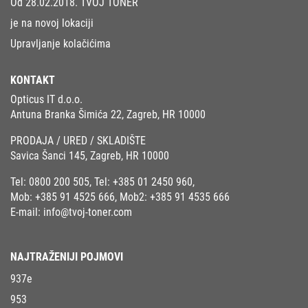
Od 28.02.2018. TVOJ TONER
je na novoj lokaciji
Upravljanje kolačićima
KONTAKT
Opticus IT d.o.o.
Antuna Branka Šimića 22, Zagreb, HR 10000
PRODAJA / URED / SKLADIŠTE
Savica Šanci 145, Zagreb, HR 10000
Tel:
0800 200 505
, Tel:
+385 01 2450 960
,
Mob:
+385 91 4525 666
, Mob2:
+385 91 4535 666
E-mail:
info@tvoj-toner.com
NAJTRAŽENIJI POJMOVI
937e
953