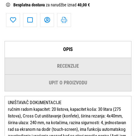
Besplatna dostava
za narudžbe iznad
40,00 €
OPIS
RECENZIJE
UPIT O PROIZVODU
UNIŠTAVAČ DOKUMENTACIJE
ručnim radom kapacitet: 20 listova, kapacitet koša: 30 litara (275
listova), Cross Cut uništavanje (konfete), širina rezanja: 4x40mm,
širina ulaza: 240 mm, na kotačima, razina sigurnosti: 4, jednostavan
rad sa ekranom na dodir (touch-screen), ima funkciju automatskog
zaustavljanja i vraćanja unazad kad se stavi previše papira (Anti-jam