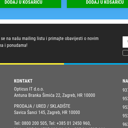
DODAJ U KOŠARICU
DODAJ U KOŠARICU
 se na našu mailing listu i primajte obavijesti o novim
ma i ponudama!
KONTAKT
NA
Opticus IT d.o.o.
93
Antuna Branka Šimića 22, Zagreb, HR 10000
95
PRODAJA / URED / SKLADIŠTE
95
Savica Šanci 145, Zagreb, HR 10000
95
Tel:
0800 200 505
, Tel:
+385 01 2450 960
,
96