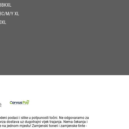
3BKXL
3C/M/Y XL
0XL
vedeni podaci i slike u potpunosti točni. Ne odgovaramo za
brza dostava uz dugotrajni vijek trajanja. Nema čekanja i
 na jednom mjestu! Zamjenski toneri i zamjenske tinte -