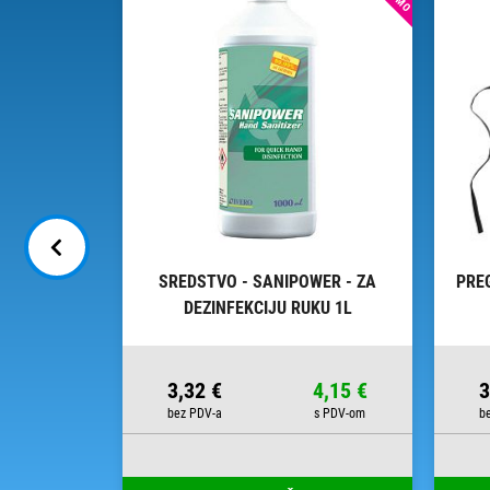
JEPLJIVU
SREDSTVO - SANIPOWER - ZA
PRE
400
DEZINFEKCIJU RUKU 1L
38,75 €
3,32 €
4,15 €
3