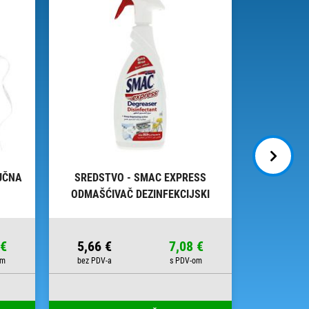
UČNA
SREDSTVO - SMAC EXPRESS
SREDSTV
ODMAŠĆIVAČ DEZINFEKCIJSKI
650ML
 €
5,66 €
7,08 €
10,82 