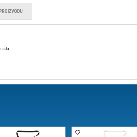
 PROIZVODU
komada