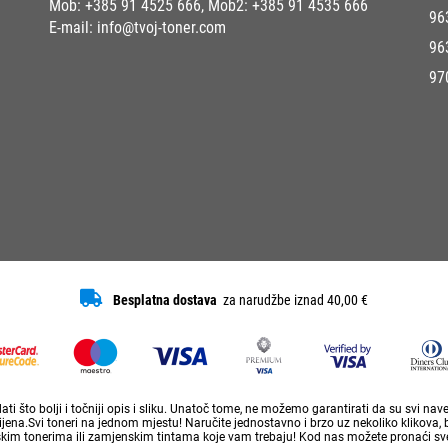
Mob:
+385 91 4525 666
, Mob2:
+385 91 4535 666
96
E-mail:
info@tvoj-toner.com
96
97
Besplatna dostava
za narudžbe iznad 40,00 €
ti što bolji i točniji opis i sliku. Unatoč tome, ne možemo garantirati da su svi na
ena.Svi toneri na jednom mjestu! Naručite jednostavno i brzo uz nekoliko klikova, 
skim tonerima ili zamjenskim tintama koje vam trebaju! Kod nas možete pronaći sve