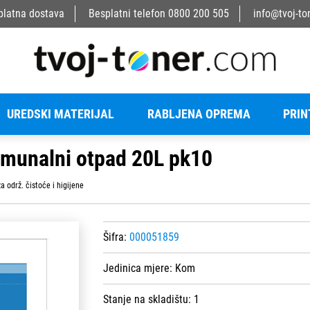
platna dostava
Besplatni telefon
0800 200 505
info@tvoj-to
UREDSKI MATERIJAL
RABLJENA OPREMA
PRIN
omunalni otpad 20L pk10
a održ. čistoće i higijene
Šifra:
000051859
Jedinica mjere:
Kom
Stanje na skladištu:
1