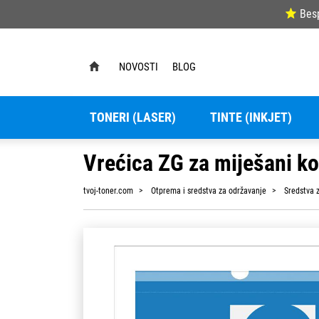
Bes
NOVOSTI
BLOG
TONERI (LASER)
TINTE (INKJET)
Vrećica ZG za miješani k
tvoj-toner.com
Otprema i sredstva za održavanje
Sredstva z