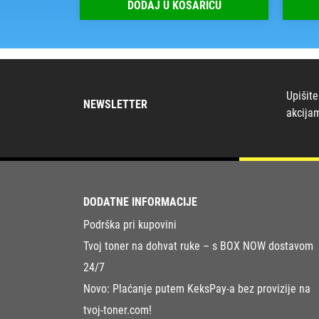
RICU
DODAJ U KOŠARICU
Upišite
NEWSLETTER
akcija
DODATNE INFORMACIJE
Podrška pri kupovini
Tvoj toner na dohvat ruke – s BOX NOW dostavom
24/7
Novo: Plaćanje putem KeksPay-a bez provizije na
tvoj-toner.com!