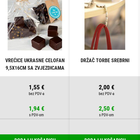
VREĆICE UKRASNE CELOFAN
DRŽAČ TORBE SREBRNI
9,5X16CM SA ZVJEZDICAMA
PK10 HEYDA 20-30892 50
PROZIRNE
1,55 €
2,00 €
1,94 €
2,50 €