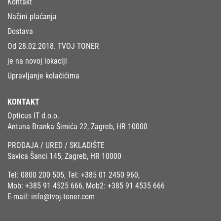
Kontakt
Načini plaćanja
Dostava
Od 28.02.2018. TVOJ TONER
je na novoj lokaciji
Upravljanje kolačićima
KONTAKT
Opticus IT d.o.o.
Antuna Branka Šimića 22, Zagreb, HR 10000
PRODAJA / URED / SKLADIŠTE
Savica Šanci 145, Zagreb, HR 10000
Tel:
0800 200 505
, Tel:
+385 01 2450 960
,
Mob:
+385 91 4525 666
, Mob2:
+385 91 4535 666
E-mail:
info@tvoj-toner.com