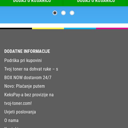
DODAJ U KOŠARICU
DODAJ U KOŠARICU
DODATNE INFORMACIJE
Podrška pri kupovini
Tvoj toner na dohvat ruke – s
BOX NOW dostavom 24/7
Novo: Plaćanje putem
KeksPay-a bez provizije na
tvoj-toner.com!
Uvjeti poslovanja
O nama