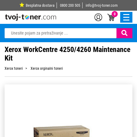
Besplatna dostava
0800 200 505
info@tvoj-toner.com
0
Xerox WorkCentre 4250/4260 Maintenance
Kit
Xerox toneri
Xerox orginalni toneri