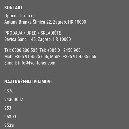
KONTAKT
Opticus IT d.o.o.
Antuna Branka Šimića 22, Zagreb, HR 10000
PRODAJA / URED / SKLADIŠTE
Savica Šanci 145, Zagreb, HR 10000
Tel:
0800 200 505
, Tel:
+385 01 2450 960
,
Mob:
+385 91 4525 666
, Mob2:
+385 91 4535 666
E-mail:
info@tvoj-toner.com
NAJTRAŽENIJI POJMOVI
937e
9436B002
953
953 XL
953xl