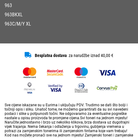
963
963BKXL
963C/M/Y XL
Besplatna dostava
za narudžbe iznad 40,00 €
Sve cijene iskazane su u Eurima i uključuju PDV. Trudimo se dati što bolji i
točniji opis i sliku. Unatoč tome, ne možemo garantirati da su svi navedeni
podaci i slike u potpunosti točni. Ne odgovaramo za eventualne pogreške
nastale u opisu proizvoda te promjene cijena.Svi toneri na jednom mjestu!
Naručite jednostavno i brzo uz nekoliko klikova, brza dostava uz dugotrajni
vijek trajanja. Nema čekanja i odlaženja u trgovinu, gubljenja vremena u
potrazi za zamjenskim tonerima ili zamjenskim tintama koje vam trebaju!
Kod nas možete pronaći sve na jednom mjestu! Zamjenski toneri i zamjenske