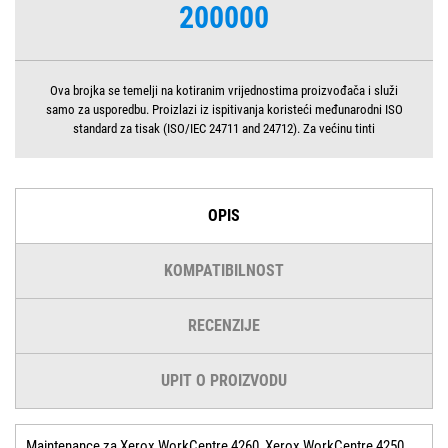
200000
Ova brojka se temelji na kotiranim vrijednostima proizvođača i služi
samo za usporedbu. Proizlazi iz ispitivanja koristeći međunarodni ISO
standard za tisak (ISO/IEC 24711 and 24712). Za većinu tinti
OPIS
KOMPATIBILNOST
RECENZIJE
UPIT O PROIZVODU
Maintenance za Xerox WorkCentre 4260, Xerox WorkCentre 4250.