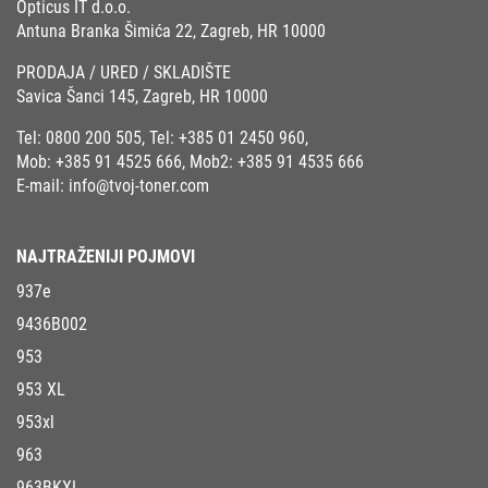
Opticus IT d.o.o.
Antuna Branka Šimića 22, Zagreb, HR 10000
PRODAJA / URED / SKLADIŠTE
Savica Šanci 145, Zagreb, HR 10000
Tel:
0800 200 505
, Tel:
+385 01 2450 960
,
Mob:
+385 91 4525 666
, Mob2:
+385 91 4535 666
E-mail:
info@tvoj-toner.com
NAJTRAŽENIJI POJMOVI
937e
9436B002
953
953 XL
953xl
963
963BKXL