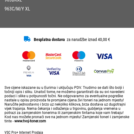
963C/M/Y XL
Besplatna dostava
za narudžbe iznad 40,00 €
Sve cijene iskazane su u Eurima i uključuju PDV. Trudimo se dati što bolji i
točniji opis i sliku. Unatoč tome, ne možemo garantirati da su svi navedeni
podaci i slike u potpunosti točni. Ne odgovaramo za eventualne pogreške
nastale u opisu proizvoda te promjene cijena.Svi toneri na jednom mjestu!
Naručite jednostavno i brzo uz nekoliko klikova, brza dostava uz dugotrajni
vijek trajanja. Nema čekanja i odlaženja u trgovinu, gubljenja vremena u
potrazi za zamjenskim tonerima ili zamjenskim tintama koje vam trebaju!
Kod nas možete pronaći sve na jednom mjestu! Zamjenski toneri i zamjenske
tinte -
www.tvoj-toner.com
VSC Pro+ Internet Prodaja