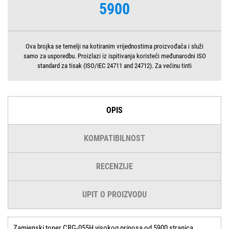
5900
Ova brojka se temelji na kotiranim vrijednostima proizvođača i služi
samo za usporedbu. Proizlazi iz ispitivanja koristeći međunarodni ISO
standard za tisak (ISO/IEC 24711 and 24712). Za većinu tinti
OPIS
KOMPATIBILNOST
RECENZIJE
UPIT O PROIZVODU
Zamjenski toner CRG-055H visokog prinosa od 5900 stranica,