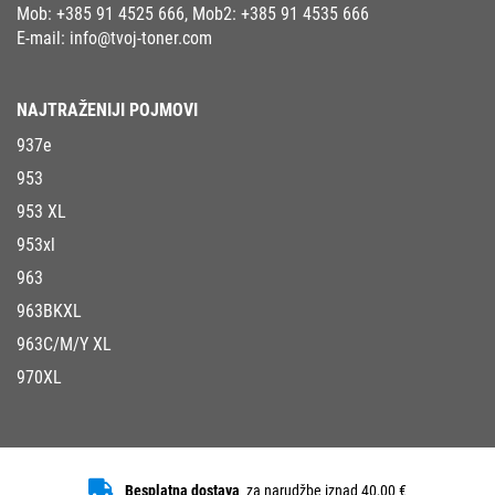
Mob:
+385 91 4525 666
, Mob2:
+385 91 4535 666
E-mail:
info@tvoj-toner.com
NAJTRAŽENIJI POJMOVI
937e
953
953 XL
953xl
963
963BKXL
963C/M/Y XL
970XL
Besplatna dostava
za narudžbe iznad 40,00 €