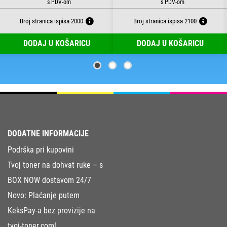
Broj stranica ispisa 2000
Broj stranica ispisa 2100
DODAJ U KOŠARICU
DODAJ U KOŠARICU
DODATNE INFORMACIJE
Podrška pri kupovini
Tvoj toner na dohvat ruke – s
BOX NOW dostavom 24/7
Novo: Plaćanje putem
KeksPay-a bez provizije na
tvoj-toner.com!