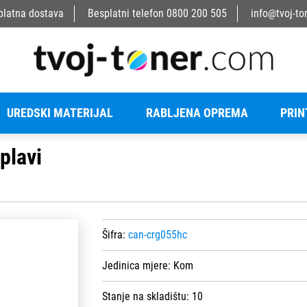
platna dostava
Besplatni telefon
0800 200 505
info@tvoj-to
UREDSKI MATERIJAL
RABLJENA OPREMA
PRIN
plavi
Šifra:
can-crg055hc
Jedinica mjere:
Kom
Stanje na skladištu:
10