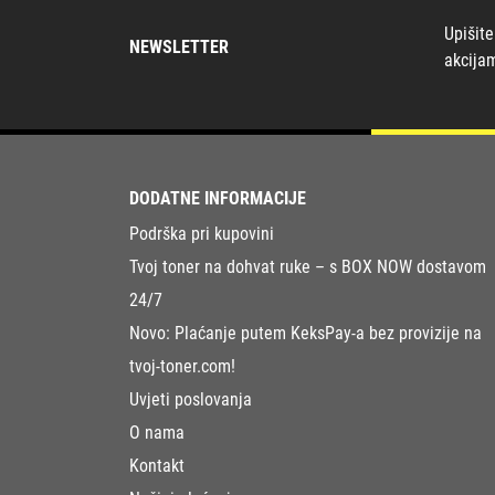
Upišite
NEWSLETTER
akcija
DODATNE INFORMACIJE
Podrška pri kupovini
Tvoj toner na dohvat ruke – s BOX NOW dostavom
24/7
Novo: Plaćanje putem KeksPay-a bez provizije na
tvoj-toner.com!
Uvjeti poslovanja
O nama
Kontakt