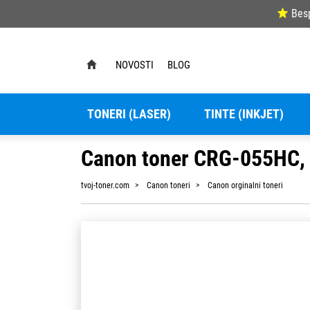
Bes
NOVOSTI
BLOG
TONERI (LASER)
TINTE (INKJET)
Canon toner CRG-055HC, 
tvoj-toner.com
Canon toneri
Canon orginalni toneri