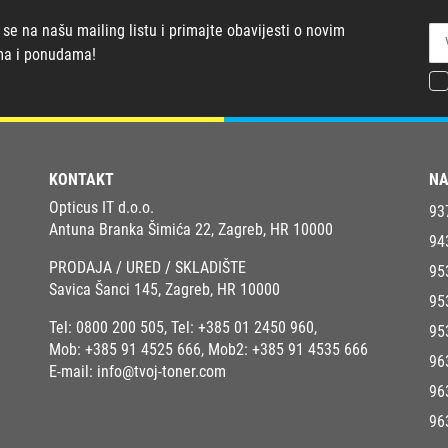
 se na našu mailing listu i primajte obavijesti o novim
ma i ponudama!
KONTAKT
NA
Opticus IT d.o.o.
93
Antuna Branka Šimića 22, Zagreb, HR 10000
94
PRODAJA / URED / SKLADIŠTE
95
Savica Šanci 145, Zagreb, HR 10000
95
Tel:
0800 200 505
, Tel:
+385 01 2450 960
,
95
Mob:
+385 91 4525 666
, Mob2:
+385 91 4535 666
96
E-mail:
info@tvoj-toner.com
96
96