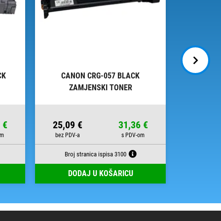
CK
CANON CRG-057 BLACK
CANON
ZAMJENSKI TONER
ZA
 €
25,09 €
31,36 €
29,06 
Broj stranica ispisa 3100
Broj st
DODAJ U KOŠARICU
DOD