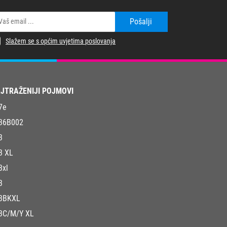
Pošalji
Slažem se s općim uvjetima poslovanja
JTRAŽENIJI POJMOVI
7e
36B002
3
3 XL
3xl
3
3BKXL
3C/M/Y XL