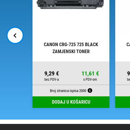
 BLACK
CANON CRG-725 725 BLACK
C
NER
ZAMJENSKI TONER
74,40 €
9,29 €
11,61 €
9
130
Broj stranica ispisa 2000
RICU
DODAJ U KOŠARICU