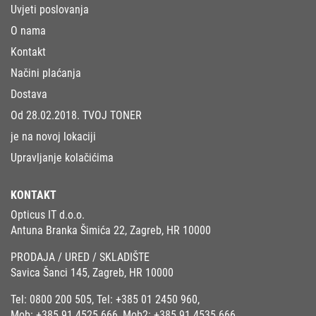
Uvjeti poslovanja
O nama
Kontakt
Načini plaćanja
Dostava
Od 28.02.2018. TVOJ TONER
je na novoj lokaciji
Upravljanje kolačićima
KONTAKT
Opticus IT d.o.o.
Antuna Branka Šimića 22, Zagreb, HR 10000
PRODAJA / URED / SKLADIŠTE
Savica Šanci 145, Zagreb, HR 10000
Tel:
0800 200 505
, Tel:
+385 01 2450 960
,
Mob:
+385 91 4525 666
, Mob2:
+385 91 4535 666