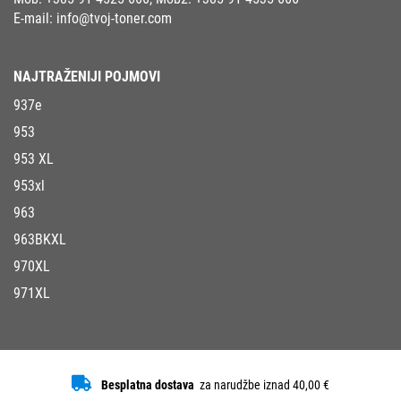
E-mail:
info@tvoj-toner.com
NAJTRAŽENIJI POJMOVI
937e
953
953 XL
953xl
963
963BKXL
970XL
971XL
Besplatna dostava
za narudžbe iznad 40,00 €