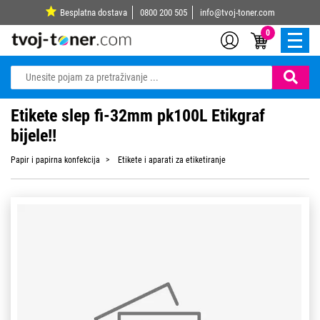
Besplatna dostava
0800 200 505
info@tvoj-toner.com
0
Etikete slep fi-32mm pk100L Etikgraf
bijele!!
Papir i papirna konfekcija
Etikete i aparati za etiketiranje