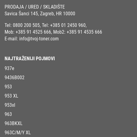
PRODAJA / URED / SKLADIŠTE
Savica Šanci 145, Zagreb, HR 10000
Tel:
0800 200 505
, Tel:
+385 01 2450 960
,
Mob:
+385 91 4525 666
, Mob2:
+385 91 4535 666
E-mail:
info@tvoj-toner.com
NAJTRAŽENIJI POJMOVI
937e
9436B002
953
953 XL
953xl
963
963BKXL
963C/M/Y XL