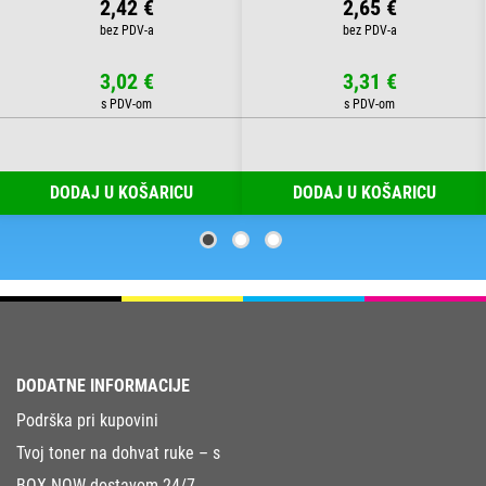
2,42 €
2,65 €
3,02 €
3,31 €
DODAJ U KOŠARICU
DODAJ U KOŠARICU
DODATNE INFORMACIJE
Podrška pri kupovini
Tvoj toner na dohvat ruke – s
BOX NOW dostavom 24/7