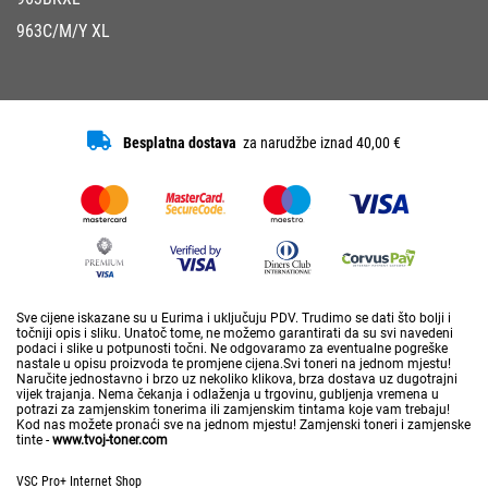
963C/M/Y XL
Besplatna dostava
za narudžbe iznad 40,00 €
Sve cijene iskazane su u Eurima i uključuju PDV. Trudimo se dati što bolji i
točniji opis i sliku. Unatoč tome, ne možemo garantirati da su svi navedeni
podaci i slike u potpunosti točni. Ne odgovaramo za eventualne pogreške
nastale u opisu proizvoda te promjene cijena.Svi toneri na jednom mjestu!
Naručite jednostavno i brzo uz nekoliko klikova, brza dostava uz dugotrajni
vijek trajanja. Nema čekanja i odlaženja u trgovinu, gubljenja vremena u
potrazi za zamjenskim tonerima ili zamjenskim tintama koje vam trebaju!
Kod nas možete pronaći sve na jednom mjestu! Zamjenski toneri i zamjenske
tinte -
www.tvoj-toner.com
VSC Pro+ Internet Shop