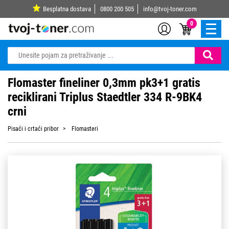
Besplatna dostava
0800 200 505
info@tvoj-toner.com
0
Flomaster fineliner 0,3mm pk3+1 gratis
reciklirani Triplus Staedtler 334 R-9BK4
crni
Pisaći i crtaći pribor
Flomasteri