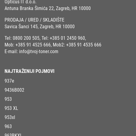
Opticus IT d.o.o.
Antuna Branka Šimića 22, Zagreb, HR 10000
PRODAJA / URED / SKLADIŠTE
Savica Šanci 145, Zagreb, HR 10000
Tel:
0800 200 505
, Tel:
+385 01 2450 960
,
Mob:
+385 91 4525 666
, Mob2:
+385 91 4535 666
E-mail:
info@tvoj-toner.com
NAJTRAŽENIJI POJMOVI
937e
9436B002
953
953 XL
953xl
963
963BKXL