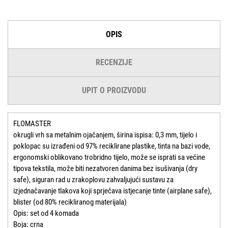
OPIS
RECENZIJE
UPIT O PROIZVODU
FLOMASTER
okrugli vrh sa metalnim ojačanjem, širina ispisa: 0,3 mm, tijelo i
poklopac su izrađeni od 97% reciklirane plastike, tinta na bazi vode,
ergonomski oblikovano trobridno tijelo, može se isprati sa većine
tipova tekstila, može biti nezatvoren danima bez isušivanja (dry
safe), siguran rad u zrakoplovu zahvaljujući sustavu za
izjednačavanje tlakova koji sprječava istjecanje tinte (airplane safe),
blister (od 80% recikliranog materijala)
Opis: set od 4 komada
Boja: crna