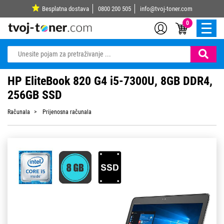
Besplatna dostava
0800 200 505
info@tvoj-toner.com
0
HP EliteBook 820 G4 i5-7300U, 8GB DDR4,
256GB SSD
Računala
Prijenosna računala