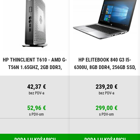
HP THINCLIENT T610 - AMD G-
HP ELITEBOOK 840 G3 I5-
T56N 1.65GHZ, 2GB DDR3,
6300U, 8GB DDR4, 256GB SSD,
16GB SSD, W7P COA
WIN PRO
42,37 €
239,20 €
52,96 €
299,00 €
DODAJ U KOŠARICU
DODAJ U KOŠARICU