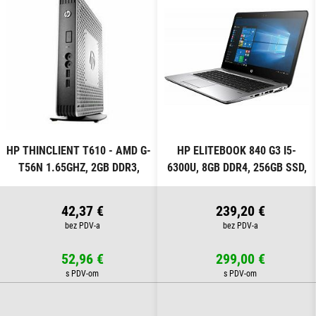
HP THINCLIENT T610 - AMD G-
HP ELITEBOOK 840 G3 I5-
T56N 1.65GHZ, 2GB DDR3,
6300U, 8GB DDR4, 256GB SSD,
16GB SSD, W7P COA
WIN PRO
42,37 €
239,20 €
52,96 €
299,00 €