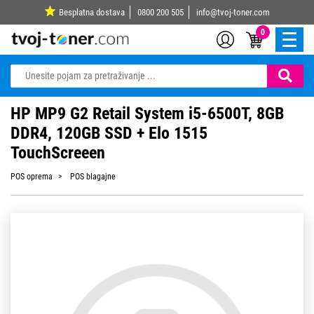
Besplatna dostava
0800 200 505
info@tvoj-toner.com
0
HP MP9 G2 Retail System i5-6500T, 8GB
DDR4, 120GB SSD + Elo 1515
TouchScreeen
POS oprema
POS blagajne