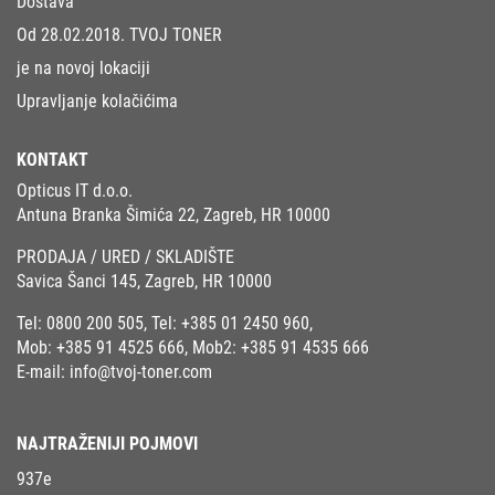
Dostava
Od 28.02.2018. TVOJ TONER
je na novoj lokaciji
Upravljanje kolačićima
KONTAKT
Opticus IT d.o.o.
Antuna Branka Šimića 22, Zagreb, HR 10000
PRODAJA / URED / SKLADIŠTE
Savica Šanci 145, Zagreb, HR 10000
Tel:
0800 200 505
, Tel:
+385 01 2450 960
,
Mob:
+385 91 4525 666
, Mob2:
+385 91 4535 666
E-mail:
info@tvoj-toner.com
NAJTRAŽENIJI POJMOVI
937e