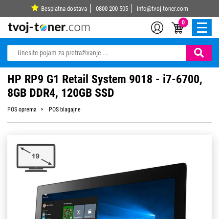
Besplatna dostava
0800 200 505
info@tvoj-toner.com
0
HP RP9 G1 Retail System 9018 - i7-6700,
8GB DDR4, 120GB SSD
POS oprema
POS blagajne