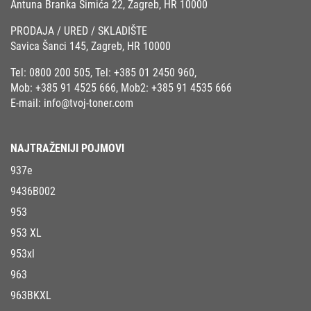
Antuna Branka Šimića 22, Zagreb, HR 10000
PRODAJA / URED / SKLADIŠTE
Savica Šanci 145, Zagreb, HR 10000
Tel:
0800 200 505
, Tel:
+385 01 2450 960
,
Mob:
+385 91 4525 666
, Mob2:
+385 91 4535 666
E-mail:
info@tvoj-toner.com
NAJTRAŽENIJI POJMOVI
937e
9436B002
953
953 XL
953xl
963
963BKXL