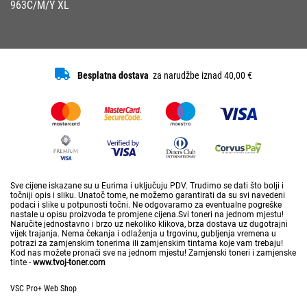
963C/M/Y XL
Besplatna dostava
za narudžbe iznad 40,00 €
Sve cijene iskazane su u Eurima i uključuju PDV. Trudimo se dati što bolji i
točniji opis i sliku. Unatoč tome, ne možemo garantirati da su svi navedeni
podaci i slike u potpunosti točni. Ne odgovaramo za eventualne pogreške
nastale u opisu proizvoda te promjene cijena.Svi toneri na jednom mjestu!
Naručite jednostavno i brzo uz nekoliko klikova, brza dostava uz dugotrajni
vijek trajanja. Nema čekanja i odlaženja u trgovinu, gubljenja vremena u
potrazi za zamjenskim tonerima ili zamjenskim tintama koje vam trebaju!
Kod nas možete pronaći sve na jednom mjestu! Zamjenski toneri i zamjenske
tinte -
www.tvoj-toner.com
VSC Pro+ Web Shop