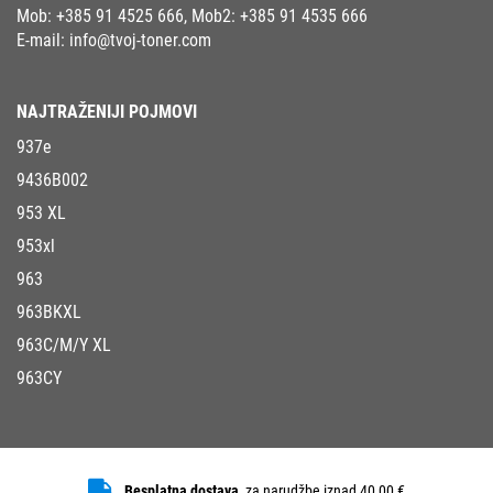
Mob:
+385 91 4525 666
, Mob2:
+385 91 4535 666
E-mail:
info@tvoj-toner.com
NAJTRAŽENIJI POJMOVI
937e
9436B002
953 XL
953xl
963
963BKXL
963C/M/Y XL
963CY
Besplatna dostava
za narudžbe iznad 40,00 €