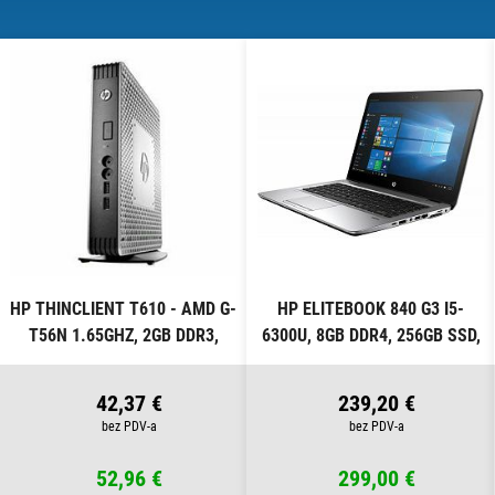
HP THINCLIENT T610 - AMD G-
HP ELITEBOOK 840 G3 I5-
T56N 1.65GHZ, 2GB DDR3,
6300U, 8GB DDR4, 256GB SSD,
16GB SSD, W7P COA
WIN PRO
42,37 €
239,20 €
52,96 €
299,00 €