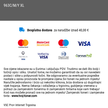
963C/M/Y XL
Besplatna dostava
za narudžbe iznad 40,00 €
Sve cijene iskazane su u Eurima i uključuju PDV. Trudimo se dati što bolji i
točniji opis i sliku. Unatoč tome, ne možemo garantirati da su svi navedeni
podaci i slike u potpunosti točni. Ne odgovaramo za eventualne pogreške
nastale u opisu proizvoda te promjene cijena.Svi toneri na jednom mjestu!
Naručite jednostavno i brzo uz nekoliko klikova, brza dostava uz dugotrajni
vijek trajanja. Nema čekanja i odlaženja u trgovinu, gubljenja vremena u
potrazi za zamjenskim tonerima ili zamjenskim tintama koje vam trebaju!
Kod nas možete pronaći sve na jednom mjestu! Zamjenski toneri i zamjenske
tinte -
www.tvoj-toner.com
VSC Pro+ Internet Trgovina