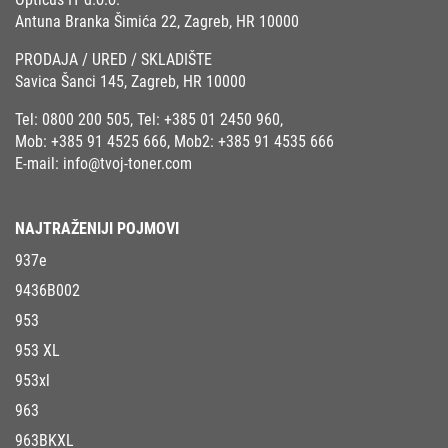
Antuna Branka Šimića 22, Zagreb, HR 10000
PRODAJA / URED / SKLADIŠTE
Savica Šanci 145, Zagreb, HR 10000
Tel:
0800 200 505
, Tel:
+385 01 2450 960
,
Mob:
+385 91 4525 666
, Mob2:
+385 91 4535 666
E-mail:
info@tvoj-toner.com
NAJTRAŽENIJI POJMOVI
937e
9436B002
953
953 XL
953xl
963
963BKXL