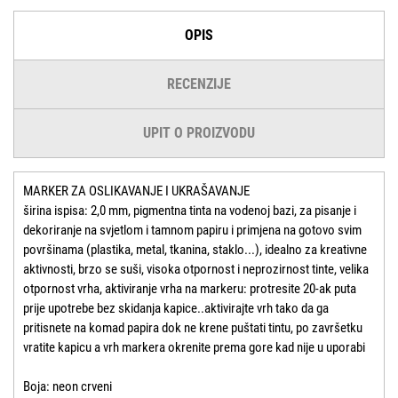
OPIS
RECENZIJE
UPIT O PROIZVODU
MARKER ZA OSLIKAVANJE I UKRAŠAVANJE
širina ispisa: 2,0 mm, pigmentna tinta na vodenoj bazi, za pisanje i
dekoriranje na svjetlom i tamnom papiru i primjena na gotovo svim
površinama (plastika, metal, tkanina, staklo...), idealno za kreativne
aktivnosti, brzo se suši, visoka otpornost i neprozirnost tinte, velika
otpornost vrha, aktiviranje vrha na markeru: protresite 20-ak puta
prije upotrebe bez skidanja kapice..aktivirajte vrh tako da ga
pritisnete na komad papira dok ne krene puštati tintu, po završetku
vratite kapicu a vrh markera okrenite prema gore kad nije u uporabi
Boja: neon crveni