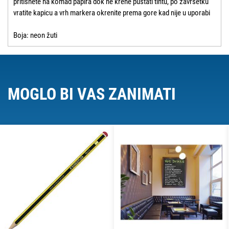
pritisnete na komad papira dok ne krene puštati tintu, po završetku
vratite kapicu a vrh markera okrenite prema gore kad nije u uporabi
Boja: neon žuti
MOGLO BI VAS ZANIMATI