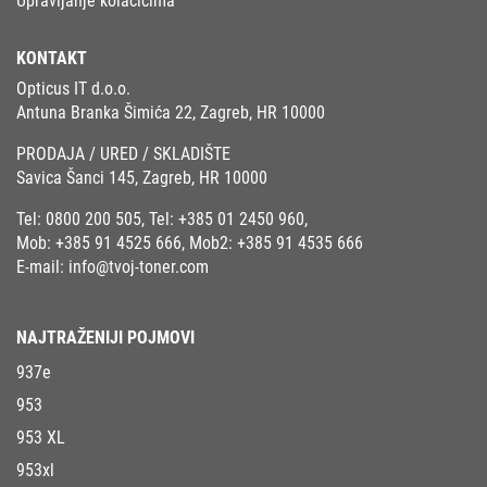
Upravljanje kolačićima
KONTAKT
Opticus IT d.o.o.
Antuna Branka Šimića 22, Zagreb, HR 10000
PRODAJA / URED / SKLADIŠTE
Savica Šanci 145, Zagreb, HR 10000
Tel:
0800 200 505
, Tel:
+385 01 2450 960
,
Mob:
+385 91 4525 666
, Mob2:
+385 91 4535 666
E-mail:
info@tvoj-toner.com
NAJTRAŽENIJI POJMOVI
937e
953
953 XL
953xl