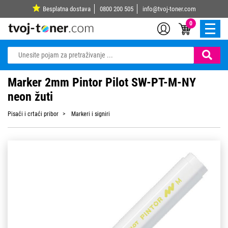
Besplatna dostava
0800 200 505
info@tvoj-toner.com
0
Marker 2mm Pintor Pilot SW-PT-M-NY
neon žuti
Pisaći i crtaći pribor
Markeri i signiri