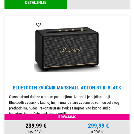
DETALJNIJE
BLUETOOTH ZVUČNIK MARSHALL ACTON BT III BLACK
Glasne stvari dolaze u malim pakiranjima. Acton III je najdiskretniji
Bluetooth zvučnik u kućnoj liniji i ima još širu zvučnu pozornicu od svog
prethodnika, nudeći rekonstruirani zvuk za impresivno kućno audio
iskustvo. Isporučuje zvuk prepoznatljiv
IZDVAJAMO
239,99 €
299,99 €