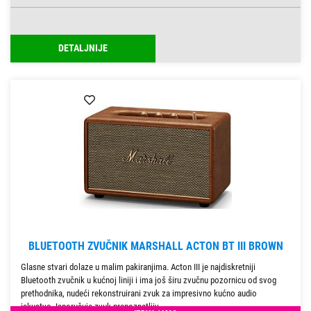
DETALJNIJE
BLUETOOTH ZVUČNIK MARSHALL ACTON BT III BROWN
Glasne stvari dolaze u malim pakiranjima. Acton III je najdiskretniji
Bluetooth zvučnik u kućnoj liniji i ima još širu zvučnu pozornicu od svog
prethodnika, nudeći rekonstruirani zvuk za impresivno kućno audio
iskustvo. Isporučuje zvuk prepoznatljiv