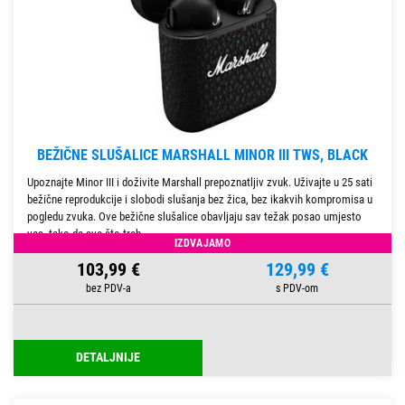
BEŽIČNE SLUŠALICE MARSHALL MINOR III TWS, BLACK
Upoznajte Minor III i doživite Marshall prepoznatljiv zvuk. Uživajte u 25 sati
bežične reprodukcije i slobodi slušanja bez žica, bez ikakvih kompromisa u
pogledu zvuka. Ove bežične slušalice obavljaju sav težak posao umjesto
vas, tako da sve što treb
IZDVAJAMO
103,99 €
129,99 €
DETALJNIJE