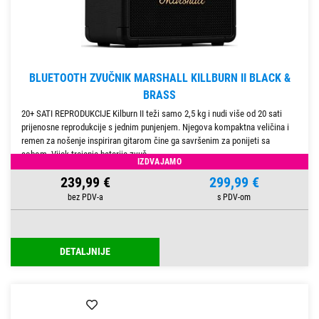
BLUETOOTH ZVUČNIK MARSHALL KILLBURN II BLACK &
BRASS
20+ SATI REPRODUKCIJE Kilburn II teži samo 2,5 kg i nudi više od 20 sati
prijenosne reprodukcije s jednim punjenjem. Njegova kompaktna veličina i
remen za nošenje inspiriran gitarom čine ga savršenim za ponijeti sa
sobom. Vijek trajanja baterije zvuč
IZDVAJAMO
239,99 €
299,99 €
DETALJNIJE