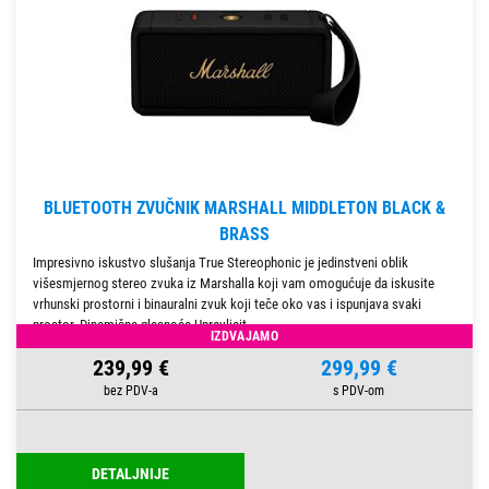
BLUETOOTH ZVUČNIK MARSHALL MIDDLETON BLACK &
BRASS
Impresivno iskustvo slušanja True Stereophonic je jedinstveni oblik
višesmjernog stereo zvuka iz Marshalla koji vam omogućuje da iskusite
vrhunski prostorni i binauralni zvuk koji teče oko vas i ispunjava svaki
prostor. Dinamična glasnoća Upravljajt
IZDVAJAMO
239,99 €
299,99 €
DETALJNIJE