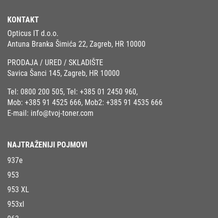
KONTAKT
Opticus IT d.o.o.
Antuna Branka Šimića 22, Zagreb, HR 10000
PRODAJA / URED / SKLADIŠTE
Savica Šanci 145, Zagreb, HR 10000
Tel:
0800 200 505
, Tel:
+385 01 2450 960
,
Mob:
+385 91 4525 666
, Mob2:
+385 91 4535 666
E-mail:
info@tvoj-toner.com
NAJTRAŽENIJI POJMOVI
937e
953
953 XL
953xl