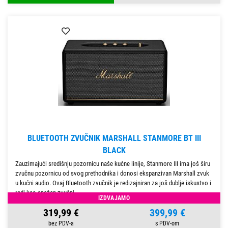
BLUETOOTH ZVUČNIK MARSHALL STANMORE BT III
BLACK
Zauzimajući središnju pozornicu naše kućne linije, Stanmore III ima još širu
zvučnu pozornicu od svog prethodnika i donosi ekspanzivan Marshall zvuk
u kućni audio. Ovaj Bluetooth zvučnik je redizajniran za još dublje iskustvo i
radi kao snažan zvučni
IZDVAJAMO
319,99 €
399,99 €