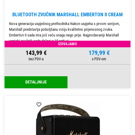
BLUETOOTH ZVUČNIK MARSHALL EMBERTON II CREAM
Nova generacija uspješnog prethodnika Nakon uspjeha s prvom serijom,
Marshall predstavlja poboljšanu viziju kvalitetno prijenosnog zvuka.
Emberton II sada ima još veću snagu nego prije. Najprodavaniji Marshall
vanjski zvučnik sada dolazi s 10 sati vi
IZDVAJAMO
143,99 €
179,99 €
DETALJNIJE