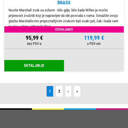
BRASS
Nosite Marshall zvuk sa sobom - bilo gdje, bilo kada Willen je moćni
prijenosni zvučnik koji je napravljen da ide posvuda s vama. Osnažite svoju
glazbu Marshallovim prepoznatljivim zvukom baš svaki put, čak i kada vam
to nije u planu. Vrhunski dizaj
IZDVAJAMO
95,99 €
119,99 €
DETALJNIJE
Next
Last
1
2
›
»