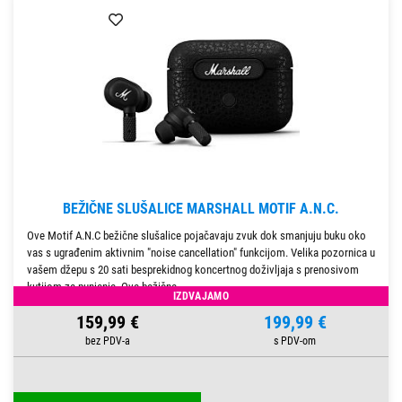
BEŽIČNE SLUŠALICE MARSHALL MOTIF A.N.C.
Ove Motif A.N.C bežične slušalice pojačavaju zvuk dok smanjuju buku oko
vas s ugrađenim aktivnim "noise cancellation" funkcijom. Velika pozornica u
vašem džepu s 20 sati besprekidnog koncertnog doživljaja s prenosivom
kutijom za punjenje. Ove bežične
IZDVAJAMO
159,99 €
199,99 €