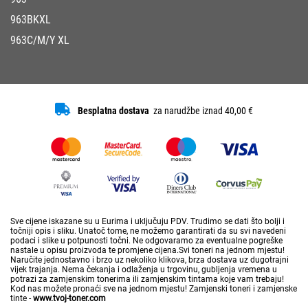
963BKXL
963C/M/Y XL
Besplatna dostava
za narudžbe iznad 40,00 €
Sve cijene iskazane su u Eurima i uključuju PDV. Trudimo se dati što bolji i
točniji opis i sliku. Unatoč tome, ne možemo garantirati da su svi navedeni
podaci i slike u potpunosti točni. Ne odgovaramo za eventualne pogreške
nastale u opisu proizvoda te promjene cijena.Svi toneri na jednom mjestu!
Naručite jednostavno i brzo uz nekoliko klikova, brza dostava uz dugotrajni
vijek trajanja. Nema čekanja i odlaženja u trgovinu, gubljenja vremena u
potrazi za zamjenskim tonerima ili zamjenskim tintama koje vam trebaju!
Kod nas možete pronaći sve na jednom mjestu! Zamjenski toneri i zamjenske
tinte -
www.tvoj-toner.com