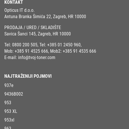
KONTAKT
Opticus IT d.o.o.
Antuna Branka Šimića 22, Zagreb, HR 10000
PRODAJA / URED / SKLADIŠTE
Savica Šanci 145, Zagreb, HR 10000
Tel:
0800 200 505
, Tel:
+385 01 2450 960
,
Mob:
+385 91 4525 666
, Mob2:
+385 91 4535 666
E-mail:
info@tvoj-toner.com
NAJTRAŽENIJI POJMOVI
937e
9436B002
953
953 XL
953xl
963