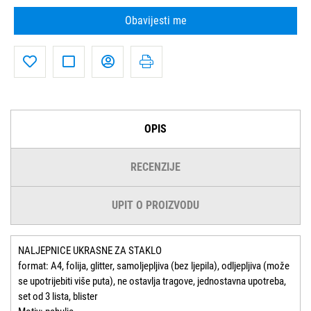
Obavijesti me
OPIS
RECENZIJE
UPIT O PROIZVODU
NALJEPNICE UKRASNE ZA STAKLO
format: A4, folija, glitter, samoljepljiva (bez ljepila), odljepljiva (može
se upotrijebiti više puta), ne ostavlja tragove, jednostavna upotreba,
set od 3 lista, blister