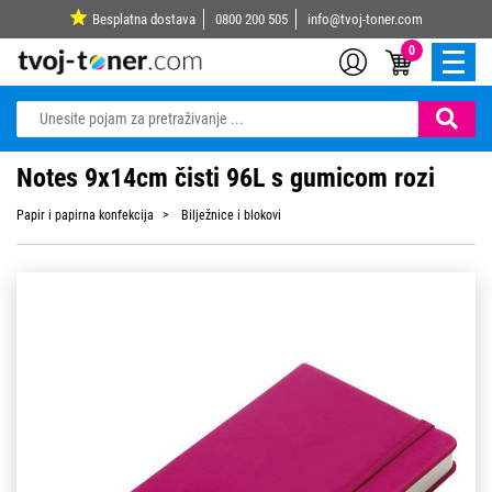
Besplatna dostava
0800 200 505
info@tvoj-toner.com
0
Notes 9x14cm čisti 96L s gumicom rozi
Papir i papirna konfekcija
Bilježnice i blokovi